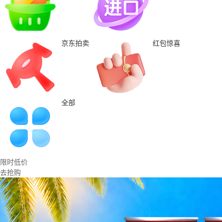
京东拍卖
红包惊喜
全部
限时低价
去抢购