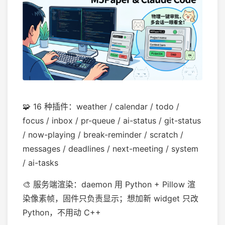
🧩 16 种插件：weather / calendar / todo /
focus / inbox / pr-queue / ai-status / git-status
/ now-playing / break-reminder / scratch /
messages / deadlines / next-meeting / system
/ ai-tasks
🎨 服务端渲染：daemon 用 Python + Pillow 渲
染像素帧，固件只负责显示；想加新 widget 只改
Python，不用动 C++