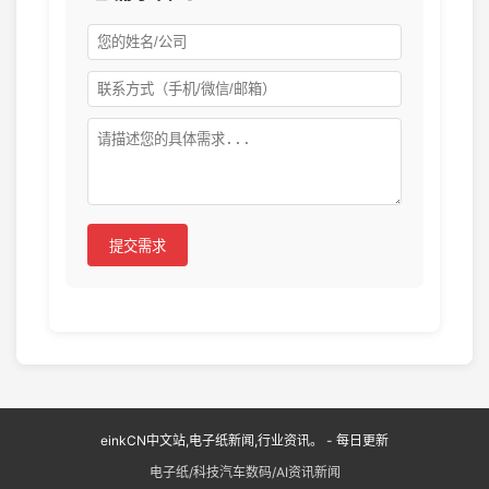
桌面极客/折腾党：外挂智能副屏，比普通电子钟、
天气屏酷10倍
AI编程内容创作者：直播/录屏的时候把墨水屏放旁
边，不用露Claude窗口的隐私，观众还能一眼看到
AI的操作状态，专业度拉满
GitHub项目：https://github.com/op7418/ai-
desk-card
💬 讨论区
暂无评论，快来发表第一条评论吧！