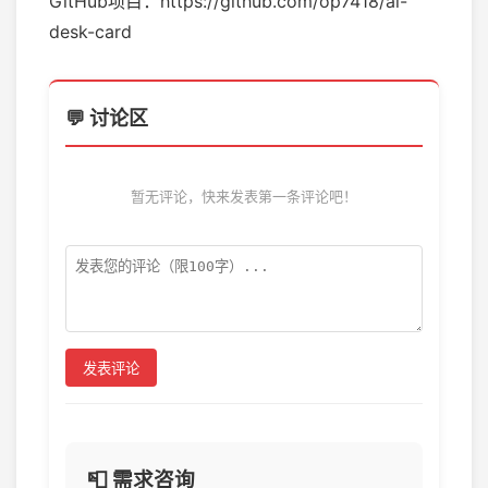
AI Desk Card 跟传统 IoT 设备最大的不同在于16
种 widget 模板预置在服务端，AI Agent 只负责往
里面塞 JSON 数据，交互界面完全由 AI 决策，无
需用户配置。
Claude Code/Codex重度用户：开N个会话干活
的，效率至少提升30%，再也不用切窗口切到晕