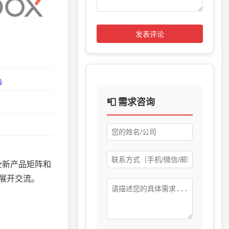
发表评论
G
📮 需求咨询
，携全新产品矩阵和
展开交流。