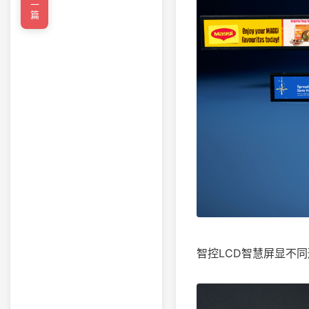
←上一篇
智控LCD智慧屏显不