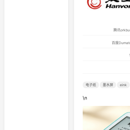
腾讯ork
百度Dum
电子纸
墨水屏
eink
\n