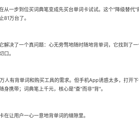
在从一步到位买词典笔变成先买台单词卡试试。这个"降级替代"
止81万台了。
它解决了一个真问题：心无旁骛地随时随地背单词，它找到了一
切口。
00万人有背单词和购买工具的需求。但手机App诱惑太多，打开
随身携带；词典笔上千元，核心是"查"而非"背"。
卡在让用户一心一意地背单词的缝隙里。