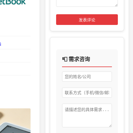
发表评论
G
📮 需求咨询