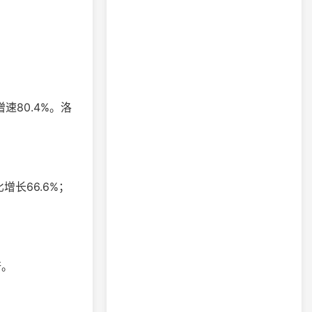
速80.4%。洛
长66.6%；
倍。