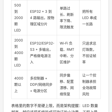
500
单路过
到
ESP32 + 3 到
把所有
长、刷新
2000
4 路输出，按物
LED 串成
率下降、
颗
理区域分片
一长路
限流触发
LED
2000
ESP32/ESP32-
Wi-Fi 负
只追求总
到
S3 + 多输出，
载、RMT
灯珠数，
4000
严格做电源注
中断、分
不验证帧
颗
入
区维护
率
LED
同步偏
让一个控
4000
多控制器 +
移、配置
制器承担
颗以
DDP/网络同步
漂移、网
全场故障
上
+ 电源分区
络恢复
风险
表格里的数字不是硬上限，而是架构提醒：LED 数量