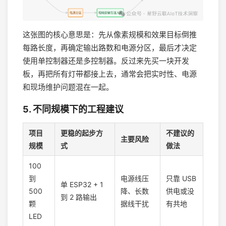
这张图的核心意思是：先从像素规模和效果目标倒推
每路长度，再确定输出路数和电源分区，最后才决定
使用单控制器还是多控制器。反过来先买一块开发
板，再把所有灯带都接上去，通常会把实时性、电源
和现场维护问题混在一起。
5. 不同规模下的工程建议
项目
更稳的起步方
不建议的
主要风险
规模
式
做法
100
到
电源线压
只靠 USB
单 ESP32 + 1
500
降、长数
供电或没
到 2 路输出
颗
据线干扰
有共地
LED