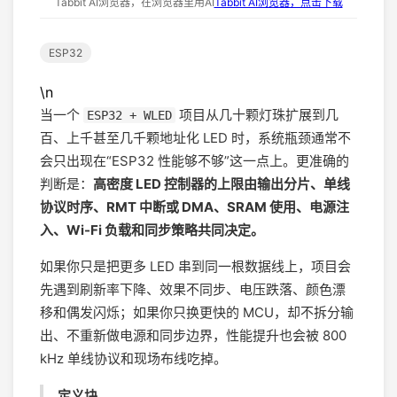
Tabbit AI浏览器，在浏览器里用AI
Tabbit AI浏览器，点击下载
ESP32
\n
当一个
项目从几十颗灯珠扩展到几
ESP32 + WLED
百、上千甚至几千颗地址化 LED 时，系统瓶颈通常不
会只出现在“ESP32 性能够不够”这一点上。更准确的
判断是：
高密度 LED 控制器的上限由输出分片、单线
协议时序、RMT 中断或 DMA、SRAM 使用、电源注
入、Wi-Fi 负载和同步策略共同决定。
如果你只是把更多 LED 串到同一根数据线上，项目会
先遇到刷新率下降、效果不同步、电压跌落、颜色漂
移和偶发闪烁；如果你只换更快的 MCU，却不拆分输
出、不重新做电源和同步边界，性能提升也会被 800
kHz 单线协议和现场布线吃掉。
定义块