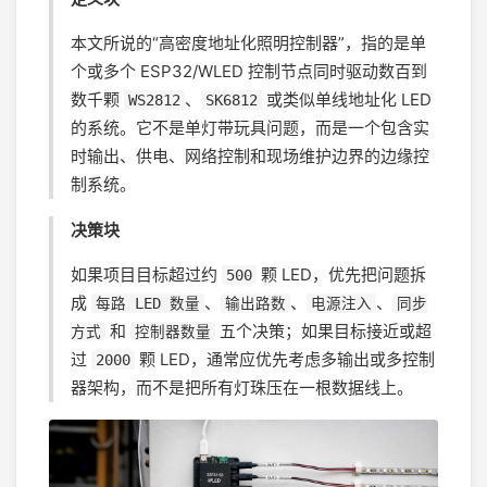
本文所说的“高密度地址化照明控制器”，指的是单
个或多个 ESP32/WLED 控制节点同时驱动数百到
数千颗
、
或类似单线地址化 LED
WS2812
SK6812
的系统。它不是单灯带玩具问题，而是一个包含实
时输出、供电、网络控制和现场维护边界的边缘控
制系统。
决策块
如果项目目标超过约
颗 LED，优先把问题拆
500
成
、
、
、
每路 LED 数量
输出路数
电源注入
同步
和
五个决策；如果目标接近或超
方式
控制器数量
过
颗 LED，通常应优先考虑多输出或多控制
2000
器架构，而不是把所有灯珠压在一根数据线上。