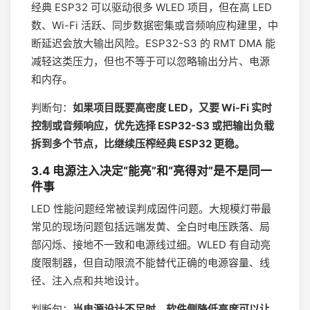
经典 ESP32 可以驱动很多 WLED 项目，但在高 LED
数、Wi-Fi 活跃、同步数据密集或音频响应构建里，中
断延迟会放大输出风险。ESP32-S3 的 RMT DMA 能
减轻这类压力，但也不等于可以忽略输出分片、电源
和内存。
判断句：
如果项目既要高密度 LED，又要 Wi-Fi 实时
控制或音频响应，优先选择 ESP32-S3 或把输出负载
拆到多个节点，比继续压榨经典 ESP32 更稳。
3.4 电源注入决定“能亮”和“亮得对”是不是同一
件事
LED 性能问题经常被误判成固件问题。大规模灯带最
常见的现场问题包括远端发黄、全白时电压跌落、局
部闪烁、接地不一致和电源线过细。WLED 有自动亮
度限制器，但自动限流不能替代正确的电源容量、线
径、注入点和共地设计。
判断句：
当电源设计不足时，软件侧降低亮度可以让