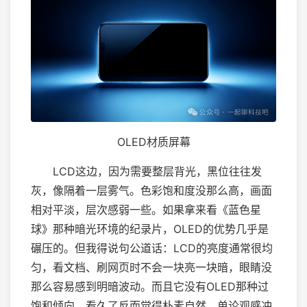
OLED材质屏幕
LCD这边，因为需要整层背光，黑位往往发
灰，像隔着一层雾气。色彩饱和度没那么高，画面
相对平淡，层次感弱一些。如果拿来看《蓝色星
球》那种暗光环境的纪录片，OLED的优势几乎是
碾压的。但我得说句公道话：LCD的亮度通常很均
匀，看文档、刷网页时不会一块亮一块暗，眼睛没
那么容易感到明暗波动。而且它没有OLED那种过
饱和倾向，看久了反而觉得朴素自然。单论观感冲