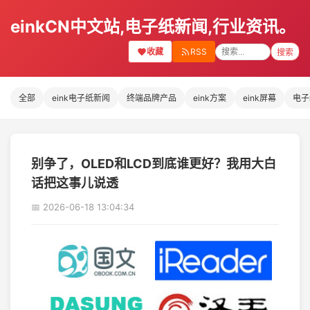
einkCN中文站,电子纸新闻,行业资讯。
收藏
RSS
搜索
全部
eink电子纸新闻
终端品牌产品
eink方案
eink屏幕
电子
别争了，OLED和LCD到底谁更好？我用大白
话把这事儿说透
📅 2026-06-18 13:04:34