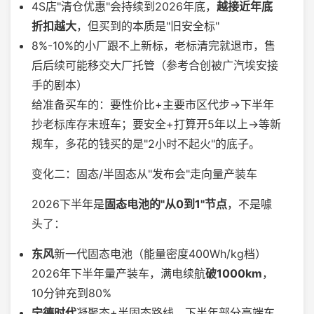
4S店"清仓优惠"会持续到2026年底，
越接近年底
折扣越大
，但买到的本质是"旧安全标"
8%-10%的小厂跟不上新标，老标清完就退市，售
后后续可能移交大厂托管（参考合创被广汽埃安接
手的剧本）
给准备买车的：要性价比+主要市区代步→下半年
抄老标库存末班车；要安全+打算开5年以上→等新
规车，多花的钱买的是"2小时不起火"的底子。
变化二：固态/半固态从"发布会"走向量产装车
2026下半年是
固态电池的"从0到1"节点
，不是噱
头了：
东风
新一代固态电池（能量密度400Wh/kg档）
2026年下半年量产装车，满电续航
破1000km
，
10分钟充到80%
宁德时代
凝聚态+半固态路线，下半年部分高端车