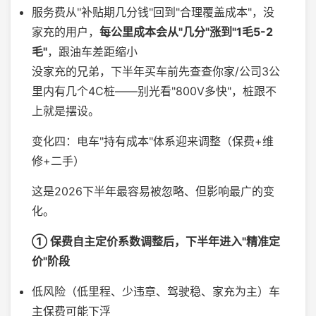
服务费从"补贴期几分钱"回到"合理覆盖成本"，没
家充的用户，
每公里成本会从"几分"涨到"1毛5-2
毛"
，跟油车差距缩小
没家充的兄弟，下半年买车前先查查你家/公司3公
里内有几个4C桩——别光看"800V多快"，桩跟不
上就是摆设。
变化四：电车"持有成本"体系迎来调整（保费+维
修+二手）
这是2026下半年最容易被忽略、但影响最广的变
化。
① 保费自主定价系数调整后，下半年进入"精准定
价"阶段
低风险（低里程、少违章、驾驶稳、家充为主）车
主保费可能下浮