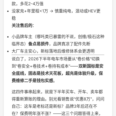
款，多花2-4万值
没家充+年里程<1万 → 慎重纯电，混动或HEV更
稳
关注售后的
：
小品牌车主（哪吒类已暴雷的不说，创维/极石这种
临界态）
备点易损件
，品牌真凉了配件先断
大厂车主安心，新标落地后维修体系会更透明
说白了，2026下半年电车市场要从"卷价格"切换
到"卷安全+卷技术+卷持有成本"——
双新国标是安
全底线，固态是技术天花板，超充是体验升级，保
费维修二手是钱包实感
。
这四件事串起来，就是下半年买车、开车、卖车都
得重新算账的理由。别光看销售说"优惠8万"，问问
自己：这车是老标还是新标？品牌3年后还在不
在？保费明年涨不涨？——这三个问题答得上来，