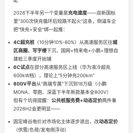
2026下半年另一个变量是
充电速度
——双新国标
里"300次快充循环后短路不起火"这条，倒逼车企
把"快充+安全"绑一起推：
4C超充桩
（10分钟10%-80%）从高速服务区往
城
区商圈、写字楼
下沉，国网+特来电+小鹏+理想自
建桩三季度开始铺
6C试点
在部分高速服务区上线（华为液冷超充
600kW档），理论上"5分钟充200km"
800V平台
从"高端专属"下沉到18万级（小鹏
MONA、零跑、深蓝下半年新款基本全800V）
但有个坑得提醒：
公共桩服务费+动态定价
两件事
2026H2会更明显——
固定峰谷电价对市场化主体逐步退出，改
动态定价
（供需/负荷/发电侧浮动）