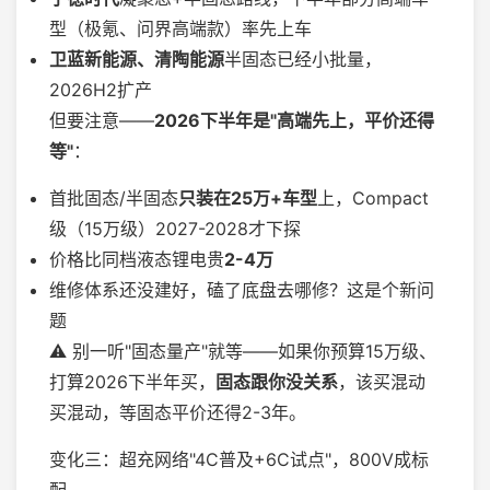
型（极氪、问界高端款）率先上车
卫蓝新能源、清陶能源
半固态已经小批量，
2026H2扩产
但要注意——
2026下半年是"高端先上，平价还得
等"
：
首批固态/半固态
只装在25万+车型
上，Compact
级（15万级）2027-2028才下探
价格比同档液态锂电贵
2-4万
维修体系还没建好，磕了底盘去哪修？这是个新问
题
⚠️ 别一听"固态量产"就等——如果你预算15万级、
打算2026下半年买，
固态跟你没关系
，该买混动
买混动，等固态平价还得2-3年。
变化三：超充网络"4C普及+6C试点"，800V成标
配