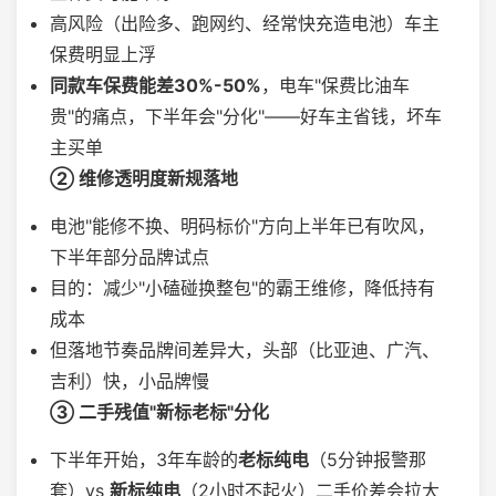
高风险（出险多、跑网约、经常快充造电池）车主
保费明显上浮
同款车保费能差30%-50%
，电车"保费比油车
贵"的痛点，下半年会"分化"——好车主省钱，坏车
主买单
② 维修透明度新规落地
电池"能修不换、明码标价"方向上半年已有吹风，
下半年部分品牌试点
目的：减少"小磕碰换整包"的霸王维修，降低持有
成本
但落地节奏品牌间差异大，头部（比亚迪、广汽、
吉利）快，小品牌慢
③ 二手残值"新标老标"分化
下半年开始，3年车龄的
老标纯电
（5分钟报警那
套）vs
新标纯电
（2小时不起火）二手价差会拉大