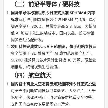
（三）前沿半导体 / 硬科技
国际半导体标准组织今日正式批准 SPHBM4 内存
标准
新标准引脚数量仅为传统 HBM4 的 1/5，单引
脚速率提升 300%，总带宽最高 2.8TBps，大幅降
低 AI 加速卡先进封装成本，国内长鑫、长江存储
同步启动适配研发。
凌川科技完成数亿元 A + 轮融资，快手战略参投
资
金全部用于 3D 堆叠国产 AI 算力芯片量产扩产，
SL200 视频算力芯片累计出货近 10 万颗，覆盖云
端推理、终端视频生成赛道。
（四）航空航天
国内首个商业太空态势感知观测阵列今日正式投运
可全天不间断监测低轨卫星轨道、太空碎片，为千
帆星座、朱雀系列可回收火箭提供轨道安全预警，
支撑国内高密度卫星组网安全运营。