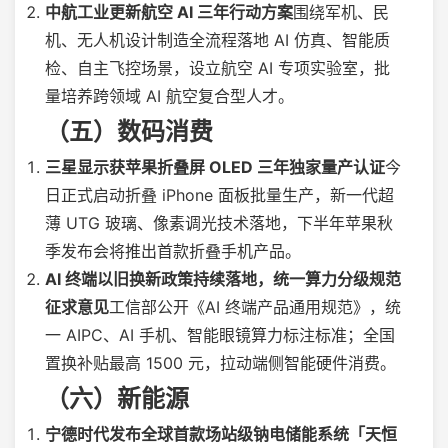
中航工业更新航空 AI 三年行动方案
围绕军机、民
机、无人机设计制造全流程落地 AI 仿真、智能质
检、自主飞控场景，设立航空 AI 专项实验室，批
量培养跨领域 AI 航空复合型人才。
（五）数码消费
三星显示获苹果折叠屏 OLED 三年独家量产认证
今
日正式启动折叠 iPhone 面板批量生产，新一代超
薄 UTG 玻璃、像素调光技术落地，下半年苹果秋
季发布会将推出首款折叠手机产品。
AI 终端以旧换新政策持续落地，统一算力分级规范
征求意见
工信部公开《AI 终端产品通用规范》，统
一 AIPC、AI 手机、智能眼镜算力标注标准；全国
置换补贴最高 1500 元，拉动端侧智能硬件消费。
（六）新能源
宁德时代发布全球首款场站级钠电储能系统「天恒