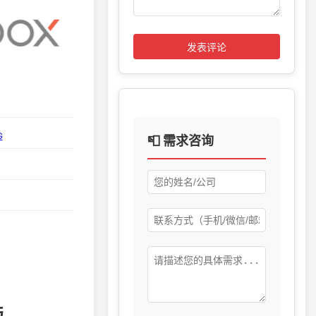
发表评论
G
📮 需求咨询
与