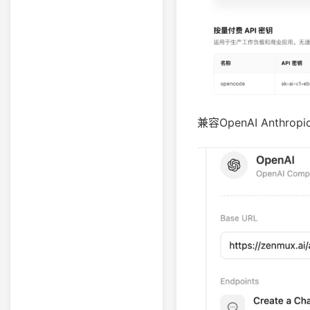
兼容OpenAI Anthro