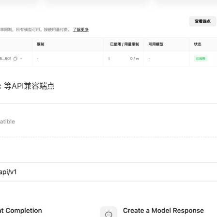
pic 等API兼容端点