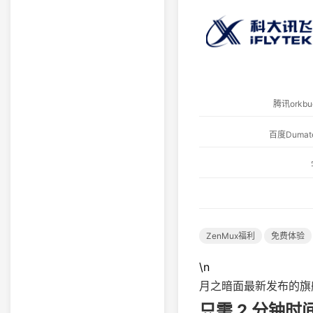
腾讯ork
百度Dum
ZenMux福利
免费体验
\n
月之暗面最新发布的旗舰级大
只需 2 分钟时间