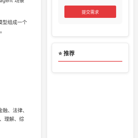
ent 场景
提交需求
个模型组成一个
果。
⭐ 推荐
术、金融、法律、
索、理解、综