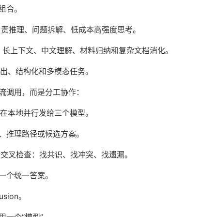
组合。
Pro：负责推理、问题拆解、低成本高强度思考。
责代码、长上下文、中文理解、材料归纳和复杂文档消化。
定输出、结构化和多模态任务。
流调用，而是分工协作：
fw 在本地并行发给三个模型。
、推理路径或候选方案。
案进行交叉检查：找共识、找冲突、找遗漏。
 生成一个统一答案。
sion。