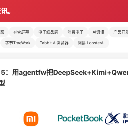
资讯。
方案
eink屏幕
电子纸品牌
消费电子
AI资讯
产品开
字节TraeWork
Tabbit AI浏览器
网易 LobsterAI
 5：用agentfw把DeepSeek+Kimi+Qw
模型