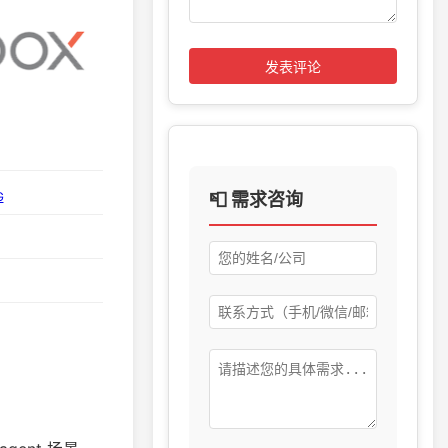
发表评论
📮 需求咨询
G