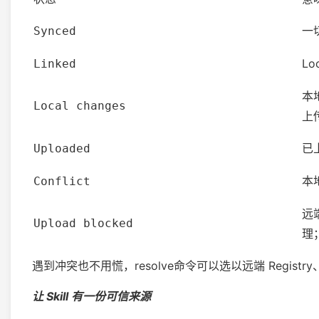
一
Synced
L
Linked
本地
Local changes
上
已
Uploaded
本
Conflict
远
Upload blocked
理
遇到冲突也不用慌，resolve命令可以选以远端 Registr
让 Skill 有一份可信来源