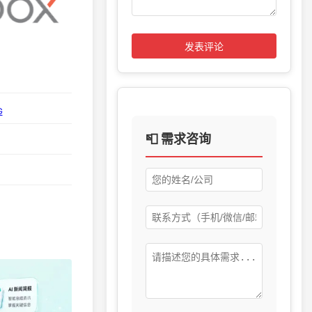
发表评论
G
📮 需求咨询