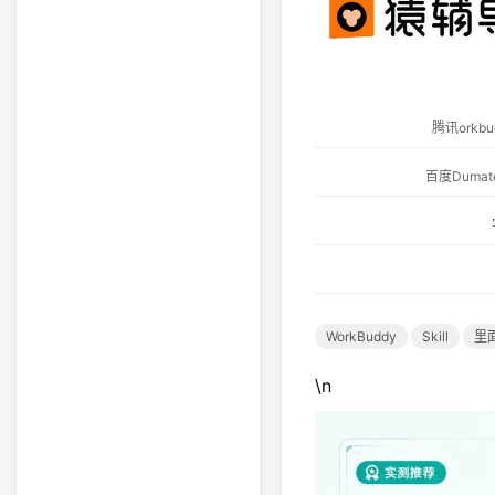
腾讯ork
百度Dum
WorkBuddy
Skill
里
\n