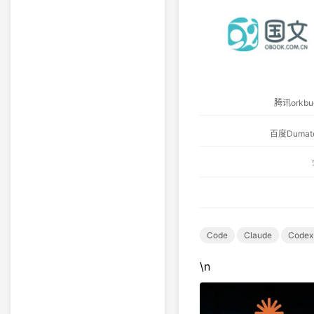
腾讯ork
百度Dum
Code
Claude
Codex
\n