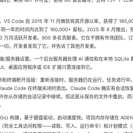
。采用 MIT 许可证，使用 Go 语言编写，支持 75+ 个 LL
Code 自 2015 年 11 月微软将其开源以来，获得了 185,000
不到一年的时间内达到了 160,000+ 星标。2025 年 6 月推出，预
。750 万月活跃开发者。900 多名贡献者。它在不拥有市场团队、订
一切。开发者发现了它，并告诉了其他开发者。
/服务器设置。一个后台服务器处理 AI 通信和在本地 SQLite
UI、桌面应用程序或 IDE 扩展只需连接到它。
 中断和终端断开连接：重新连接时，服务器仍在运行，任务进行中
，Claude Code 在终端关闭时退出。Claude Code 确实有会话
sume”允许你从存储的会话记录中继续。但这是从保存的文件中重启，
。
 Tea (Go) 构建，基于键盘驱动，启动速度快。项目内存存储在 AGEN
（完全工具访问权限——读取、写入、运行命令）和计划模式（