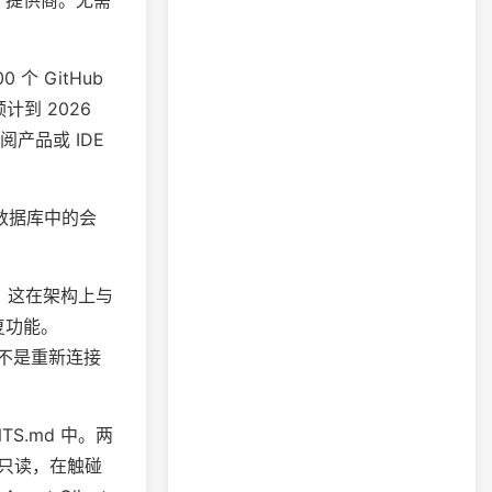
M 提供商。无需
 个 GitHub
计到 2026
阅产品或 IDE
 数据库中的会
。这在架构上与
恢复功能。
而不是重新连接
TS.md 中。两
只读，在触碰