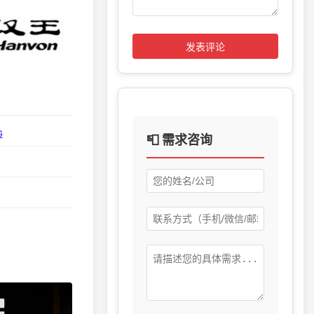
发表评论
G
📮 需求咨询