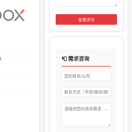
发表评论
📮 需求咨询
G