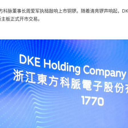
E东方科脉董事长周爱军执槌敲响上市铜锣。随着清亮锣声响起，DK
交所主板正式开市交易。