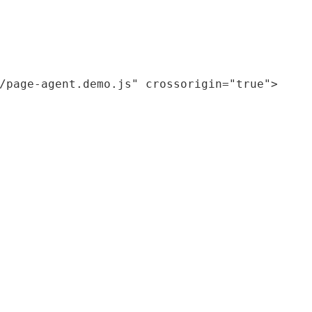
/page-agent.demo.js" 
crossorigin="true">