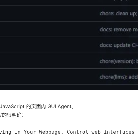
JavaScript 的页面内 GUI Agent。
 写的很明确：
ving in Your Webpage. Control web interfaces 