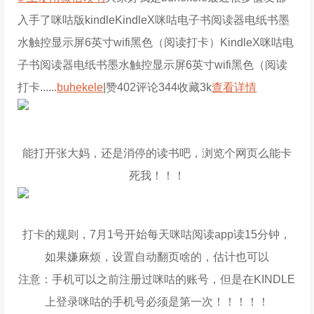
入手了咪咕版kindleKindleX咪咕电子书阅读器电纸书墨
水触控显示屏6英寸wifi黑色（阅读打卡）KindleX咪咕电
子书阅读器电纸书墨水触控显示屏6英寸wifi黑色（阅读
打卡......
buhekele
|赞402评论344收藏3k
查看详情
能打开张大妈，还是消停的读书吧，浏览个网页么能卡
死我！！！
打卡的规则，7月1号开始每天
咪咕
阅读app读
15分钟
，
如果嫌麻烦，设置自动翻页啥的，估计也可以
注意：手机可以之前注册过咪咕的账号，但是在KINDLE
上登录咪咕的手机号必须是第一次！！！！！