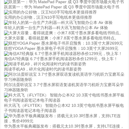
跃居第一：华为 MatePad Paper 成 Q3 季度中国市场最火电子书
实用的办公好物，汉王N10手写电纸本更值得推荐
年轻人的第一台生产力利器—科大讯飞智能办公本 Air 体验
大屏大容量，看得就是爽：小米7.8英寸墨水屏多看电纸书特点。
联想YOGA Paper 墨水屏电子书开启预售：10.3英寸大屏2699元
海信A7经典版 6.7寸墨水屏手机阅读器秒杀价1299元，快上车！
阅读手机A9，碎片化阅读时代的读书新姿势
阿尔法蛋听说宝 3.7寸墨水屏双语复读机英语学习机听力宝磨耳朵学
习神器随身听
科大讯飞（iFLYTEK） 智能办公本X2 10.3英寸电纸书墨水屏平板电
子书阅读器笔记本电子阅读器
华为墨水平板典藏版发布：搭载元太10.3吋墨水屏，支持LTE连接，