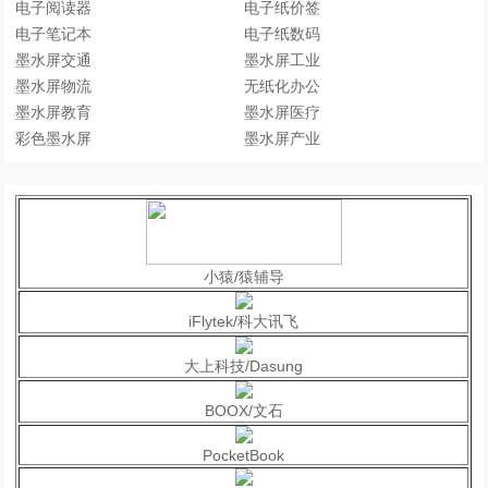
电子阅读器
电子纸价签
电子笔记本
电子纸数码
墨水屏交通
墨水屏工业
墨水屏物流
无纸化办公
墨水屏教育
墨水屏医疗
彩色墨水屏
墨水屏产业
小猿/猿辅导
iFlytek/科大讯飞
大上科技/Dasung
BOOX/文石
PocketBook