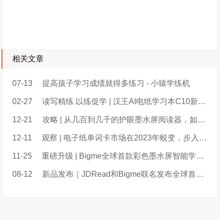
相关文章
07-13
提高孩子学习成绩就得多练习 - 小猿学练机
02-27
读写精练 以练促学 | 汉王AI电纸学习本C10新品上市
12-21
攻略 | 从几百到几千的护眼墨水屏阅读器，如何给孩子选？
12-11
观察 | 电子纸单词卡市场在2023年蜕变，步入2.0阶段；百词斩超过喵喵机暂列第一
11-25
重磅升级 | Bigme全球首款彩色墨水屏智能学练本B2重磅升级新增大量实用功能
08-12
新品发布｜JDRead和Bigme联名发布全球首款彩色墨水屏智能学练本B2