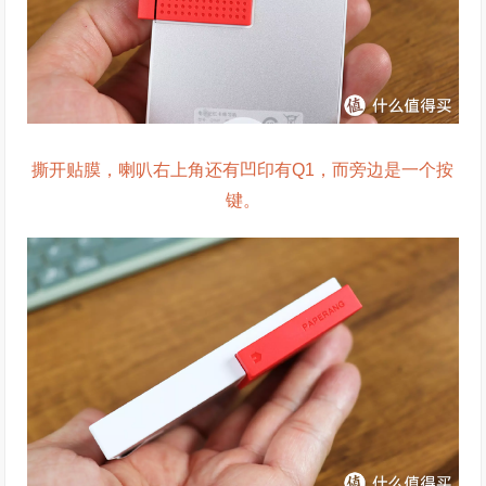
撕开贴膜，喇叭右上角还有凹印有Q1，而旁边是一个按
键。