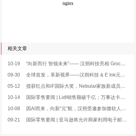
相关文章
10-19
“向新而行 智领未来”—— 汉朔科技亮相 Groceryshop 2024 ，以创新科技解锁丝滑购物新体验
09-30
全球首发，革新视界——汉朔科技 & E Ink元太科技焕彩力作亮相永旺中国长沙新店
05-12
揽获红点和iF国际大奖，Nebular家族新成员再现科技与工艺美学新高度
10-14
国际零售要闻 | Lidl销售额破千亿；万事达卡推出新支付技术；Uber Eats测试送货机器人；Casino推出老年人折扣；
10-08
因AI而来，向新“元”航，汉朔受邀参加微软人工智能和物联网实验室三周年庆典
09-21
国际零售要闻 | 亚马逊将允许商家利用电子邮件营销；沃尔玛推出虚拟试衣服务；家乐福为六个国家进行集中采购...