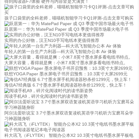
得到阅读器F7体验 硬件与内容皆是大满贯！
孩子口袋里的全科老师，喵喵机智能学习卡Q1评测-点击文章可购买
跃居第一：华为 MatePad Paper 成 Q3 季度中国市场最火电子书
实用的办公好物，汉王N10手写电纸本更值得推荐
年轻人的第一台生产力利器—科大讯飞智能办公本 Air 体验
大屏大容量，看得就是爽：小米7.8英寸墨水屏多看电纸书特点。
联想YOGA Paper 墨水屏电子书开启预售：10.3英寸大屏2699元
海信A7经典版 6.7寸墨水屏手机阅读器秒杀价1299元，快上车！
阅读手机A9，碎片化阅读时代的读书新姿势
阿尔法蛋听说宝 3.7寸墨水屏双语复读机英语学习机听力宝磨耳朵学
习神器随身听
科大讯飞（iFLYTEK） 智能办公本X2 10.3英寸电纸书墨水屏平板电