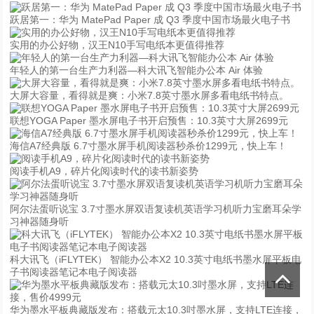
跃居第一：华为 MatePad Paper 成 Q3 季度中国市场最火电子书
实用的办公好物，汉王N10手写电纸本更值得推荐
年轻人的第一台生产力利器—科大讯飞智能办公本 Air 体验
大屏大容量，看得就是爽：小米7.8英寸墨水屏多看电纸书特点。
联想YOGA Paper 墨水屏电子书开启预售：10.3英寸大屏2699元
海信A7经典版 6.7寸墨水屏手机阅读器秒杀价1299元，快上车！
阅读手机A9，碎片化阅读时代的读书新姿势
阿尔法蛋听说宝 3.7寸墨水屏双语复读机英语学习机听力宝磨耳朵学
习神器随身听
科大讯飞（iFLYTEK） 智能办公本X2 10.3英寸电纸书墨水屏平板电
子书阅读器笔记本电子阅读器
华为墨水平板典藏版发布：搭载元太10.3吋墨水屏，支持LTE连接，