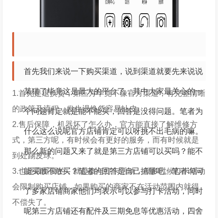
首先我们来说一下购买渠道，说到渠道就要先来说说
某猫了毕竟这是最大的平台了，其中大家最关心的一
1.首先是退换货，第三方毕竟不像官方渠道，有完整清晰
的政策及流程，发生退换货容易扯皮。
个问题肯定就是能不能买，回答是没得问题。笔者为
2.售后保障，机器坏了怎么办，官方能直接了解维修方
什么这么说呢官方店铺肯定可以呀挑不出毛病的嘛。
式，第三方呢，有时候会有更好的服务，而有时候就是
那么新的问题又来了就是第三方店铺可以买吗？能不
到处踢皮球。
3.也是最重要的，就是参与打卡活动，很多时候打卡活动
能买敢不敢买？笔者的回答是自己掂量吧。笔者询问
会限制购买店铺，如果购买的商家不在活动范围内就得
了多家店铺商家他们均表示可以参与打卡活动，同时
不偿失了。
呢第三方店铺还有配件及三期免息等优惠活动，四舍