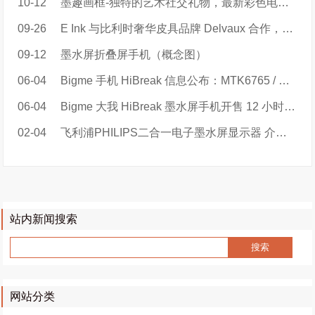
10-12
墨趣画框-独特的艺术社交礼物，最新彩色电子纸智能画框
09-26
E Ink 与比利时奢华皮具品牌 Delvaux 合作，推出巴黎时装周限量手袋
09-12
墨水屏折叠屏手机（概念图）
06-04
Bigme 手机 HiBreak 信息公布：MTK6765 / 天玑 900，219 美元起
06-04
Bigme 大我 HiBreak 墨水屏手机开售 12 小时总销量超 880 单
02-04
飞利浦PHILIPS二合一电子墨水屏显示器 介绍视频
站内新闻搜索
网站分类