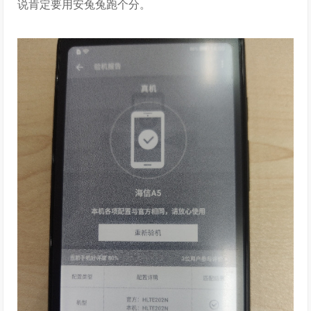
说肯定要用安兔兔跑个分。