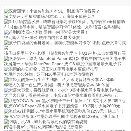
深度测评：小猿智能练习本S1，到底值不值得买？
3.1寸触控墨水屏，喵喵智能学习卡Q1体验，九种语言+全科辅助
得到阅读器F7体验 硬件与内容皆是大满贯！
孩子口袋里的全科老师，喵喵机智能学习卡Q1评测-点击文章可购买
跃居第一：华为 MatePad Paper 成 Q3 季度中国市场最火电子书
实用的办公好物，汉王N10手写电纸本更值得推荐
年轻人的第一台生产力利器—科大讯飞智能办公本 Air 体验
大屏大容量，看得就是爽：小米7.8英寸墨水屏多看电纸书特点。
联想YOGA Paper 墨水屏电子书开启预售：10.3英寸大屏2699元
海信A7经典版 6.7寸墨水屏手机阅读器秒杀价1299元，快上车！
阅读手机A9，碎片化阅读时代的读书新姿势