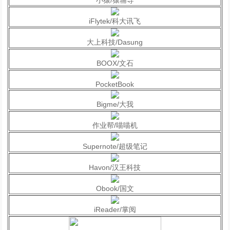
小猿/猿辅导
iFlytek/科大讯飞
大上科技/Dasung
BOOX/文石
PocketBook
Bigme/大我
作业帮/喵喵机
Supernote/超级笔记
Havon/汉王科技
Obook/国文
iReader/掌阅