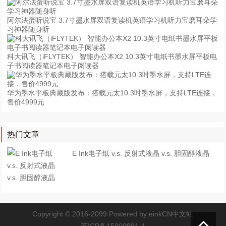
阿尔法蛋听说宝 3.7寸墨水屏双语复读机英语学习机听力宝磨耳朵学
习神器随身听
科大讯飞（iFLYTEK） 智能办公本X2 10.3英寸电纸书墨水屏平板电
子书阅读器笔记本电子阅读器
华为墨水平板典藏版发布：搭载元太10.3吋墨水屏，支持LTE连接，
售价4999元
热门文章
E Ink电子纸 v.s. 反射式液晶 v.s. 胆固醇液晶
Copyright © 2016-2099 Powered by
einkCN中文站