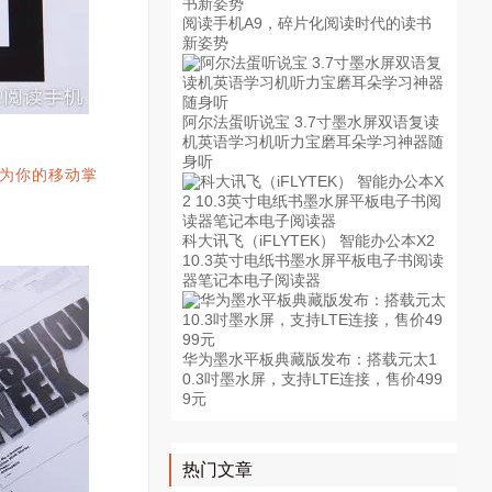
阅读手机A9，碎片化阅读时代的读书
新姿势
阿尔法蛋听说宝 3.7寸墨水屏双语复读
机英语学习机听力宝磨耳朵学习神器随
身听
为你的移动掌
科大讯飞（iFLYTEK） 智能办公本X2
10.3英寸电纸书墨水屏平板电子书阅读
器笔记本电子阅读器
华为墨水平板典藏版发布：搭载元太1
0.3吋墨水屏，支持LTE连接，售价499
9元
热门文章