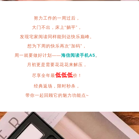
努力工作的一周过后，
大门不出，床上“躺平”，
发现宅家阅读同样能到达快乐巅峰。
想为下周的快乐再次“加码”，
周一就要做好计划——
海信阅读手机A5
。
月初更是需要花花花来解压，
低低低
尽享全年最
价！
经典返场，限时秒杀，
带你一起回顾它的魅力功能点~