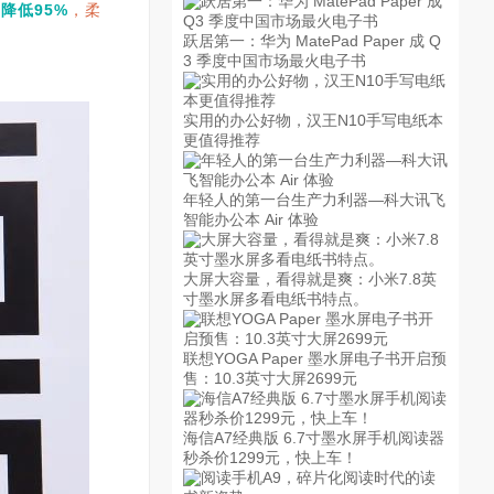
降低95%
，柔
跃居第一：华为 MatePad Paper 成 Q
3 季度中国市场最火电子书
实用的办公好物，汉王N10手写电纸本
更值得推荐
年轻人的第一台生产力利器—科大讯飞
智能办公本 Air 体验
大屏大容量，看得就是爽：小米7.8英
寸墨水屏多看电纸书特点。
联想YOGA Paper 墨水屏电子书开启预
售：10.3英寸大屏2699元
海信A7经典版 6.7寸墨水屏手机阅读器
秒杀价1299元，快上车！