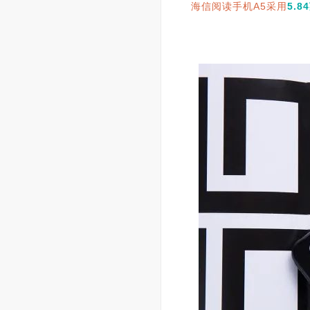
海信阅读手机A5采用
5.8