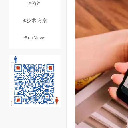
⊕咨询
⊕技术|方案
⊕enNews