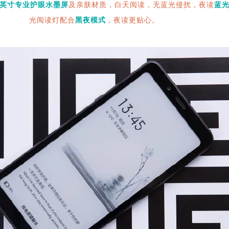
4英寸
专业护眼水墨屏
及亲肤材质，白天阅读，无蓝光侵扰，夜读
蓝光
光阅读灯配合
黑夜模式
，夜读更贴心。