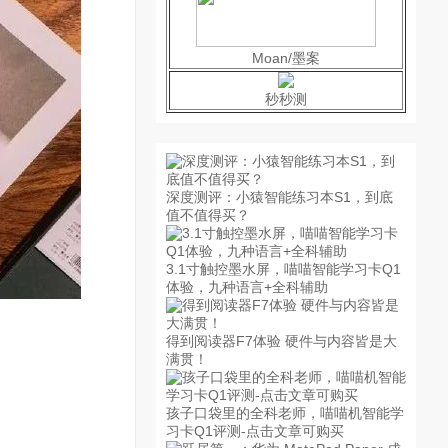
Moan/墨案
秒秒测
深度测评：小猿智能练习本S1，到底
值不值得买？
3.1寸触控墨水屏，喵喵智能学习卡Q1
体验，九种语言+全科辅助
得到阅读器F7体验 硬件与内容皆是大
满贯！
孩子口袋里的全科老师，喵喵机智能学
习卡Q1评测-点击文章可购买