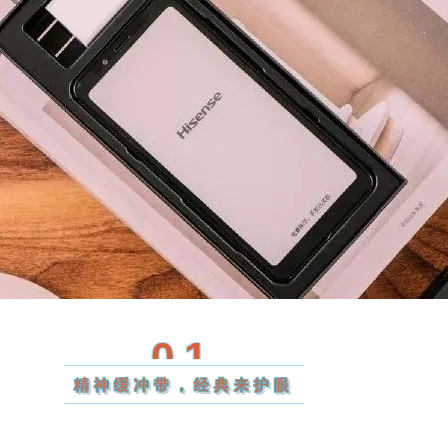
01
精神缓冲带，经典来护眼