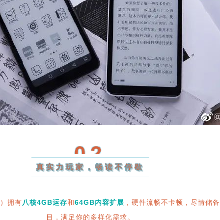
02
真实力玩家，畅读不停歇
白）拥有
八核4GB运存
和
64G
B内容扩展
，硬件流畅不卡顿，尽情储备
目，满足你的多样化需求。