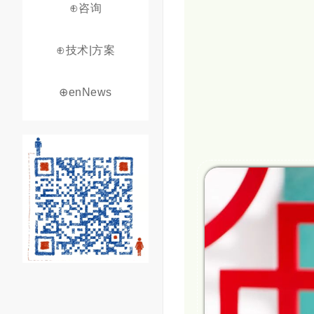
⊕咨询
⊕技术|方案
⊕enNews