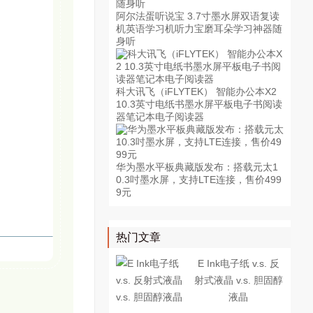
阿尔法蛋听说宝 3.7寸墨水屏双语复读
机英语学习机听力宝磨耳朵学习神器随
身听
科大讯飞（iFLYTEK） 智能办公本X2
10.3英寸电纸书墨水屏平板电子书阅读
器笔记本电子阅读器
华为墨水平板典藏版发布：搭载元太1
0.3吋墨水屏，支持LTE连接，售价499
9元
热门文章
E Ink电子纸 v.s. 反
射式液晶 v.s. 胆固醇
液晶