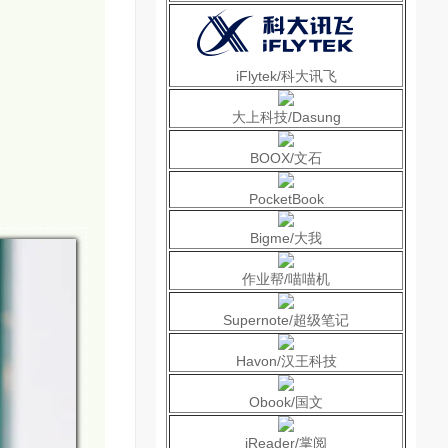
iFlytek/科大讯飞
大上科技/Dasung
BOOX/文石
PocketBook
Bigme/大我
作业帮/喵喵机
Supernote/超级笔记
Havon/汉王科技
Obook/国文
iReader/掌阅