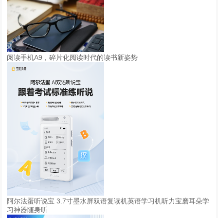
品
、
应
用
投
阅读手机A9，碎片化阅读时代的读书新姿势
放
市
场
后
的
反
响
同
时
参
会
者
阿尔法蛋听说宝 3.7寸墨水屏双语复读机英语学习机听力宝磨耳朵学
可
习神器随身听
以