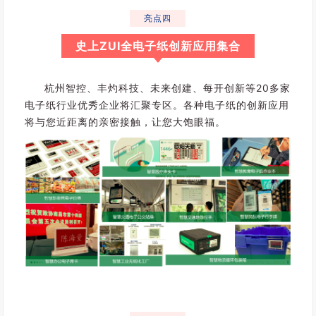
不
亮点四
断
拓
史上ZUI全电子纸创新应用集合
宽
，
重
杭州智控、丰灼科技、未来创建、每开创新等20多家
点
电子纸行业优秀企业将汇聚专区。各种电子纸的创新应用
领
将与您近距离的亲密接触，让您大饱眼福。
域
转
移
调
整
；
从
内
部
视
角