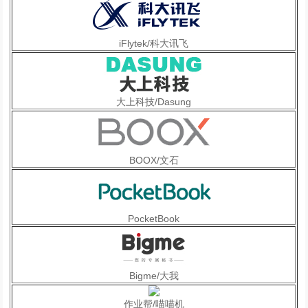
依
靠
产
iFlytek/科大讯飞
业
链
的
大上科技/Dasung
力
量
共
同
BOOX/文石
去
开
拓
PocketBook
客
户
？
…
Bigme/大我
…
作业帮/喵喵机
三