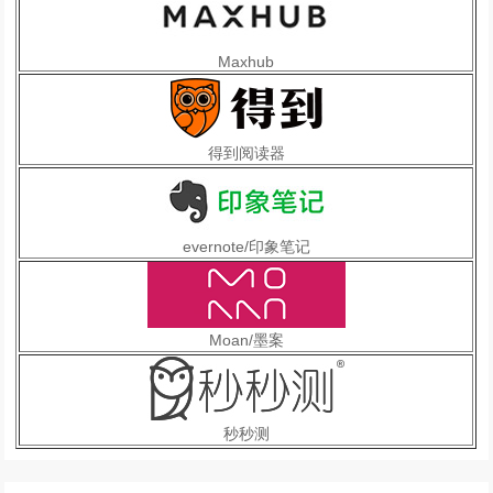
物
联
网
Maxhub
市
场
！
得到阅读器
I
O
T
E
evernote/印象笔记
2
0
2
Moan/墨案
2
第
十
七
秒秒测
届
国