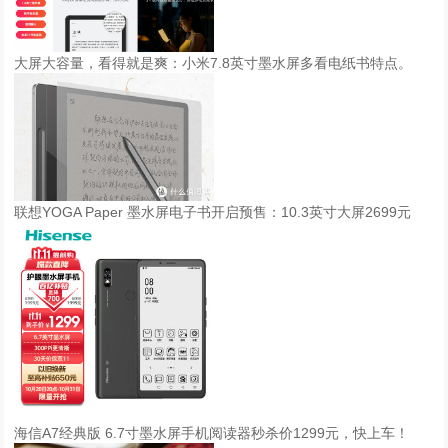
9
场
不
大屏大容量，看得就是爽：小米7.8英寸墨水屏多看电纸书特点。
同
主
题
的
论
坛
联想YOGA Paper 墨水屏电子书开启预售：10.3英寸大屏2699元
活
动
深
度
讲
述
技
术
、
海信A7经典版 6.7寸墨水屏手机阅读器秒杀价1299元，快上车！
产