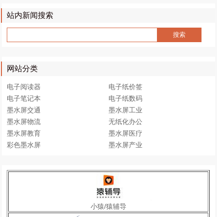
物
联
站内新闻搜索
网
需
求
方
网站分类
在
哪
电子阅读器
电子纸价签
里
电子笔记本
电子纸数码
？
墨水屏交通
墨水屏工业
都
墨水屏物流
无纸化办公
有
墨水屏教育
墨水屏医疗
什
彩色墨水屏
墨水屏产业
么
特
点
？
如
小猿/猿辅导
何