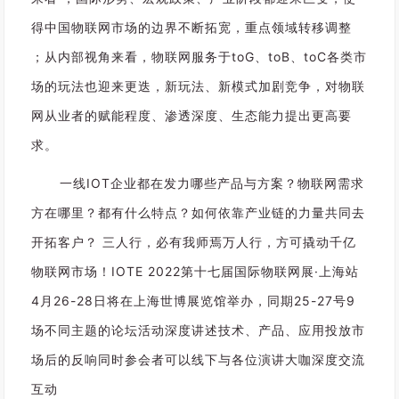
2
年
得中国物联网市场的边界不断拓宽，重点领域转移调整
，
；从内部视角来看，物联网服务于toG、toB、toC各类市
中
场的玩法也迎来更迭，新玩法、新模式加剧竞争，对物联
国
物
网从业者的赋能程度、渗透深度、生态能力提出更高要
联
求。
网
来
一线IOT企业都在发力哪些产品与方案？物联网需求
到
方在哪里？都有什么特点？如何依靠产业链的力量共同去
全
新
开拓客户？ 三人行，必有我师焉万人行，方可撬动千亿
的
物联网市场！IOTE 2022第十七届国际物联网展·上海站
纪
4月26-28日将在上海世博展览馆举办，同期25-27号9
元
。
场不同主题的论坛活动深度讲述技术、产品、应用投放市
从
场后的反响同时参会者可以线下与各位演讲大咖深度交流
外
部
互动