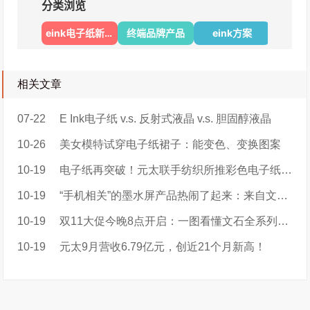
线
I
O
T
企
相关文章
业
都
07-22
E Ink电子纸 v.s. 反射式液晶 v.s. 胆固醇液晶
在
10-26
美女模特试穿电子纸裙子：能变色、变换图案
发
力
10-19
电子纸再突破！元太联手纺织所推彩色电子纸智慧服装e-MooDress衣墨
哪
10-19
“手机相关”的墨水屏产品热闹了起来：来自文石，墨案，墨小家的新品
些
产
10-19
双11大促今晚8点开启：一图看懂文石全系列优惠攻略！
品
与
10-19
元太9月营收6.79亿元，创近21个月新高！
方
案
？