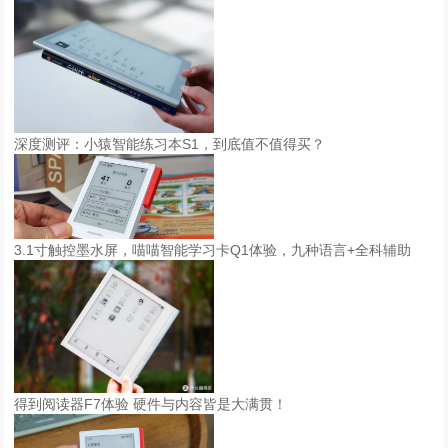
际
物
联
网
展
·
深度测评：小猿智能练习本S1，到底值不值得买？
上
海
站
4
3.1寸触控墨水屏，喵喵智能学习卡Q1体验，九种语言+全科辅助
月
2
6
-
2
8
日
得到阅读器F7体验 硬件与内容皆是大满贯！
将
在