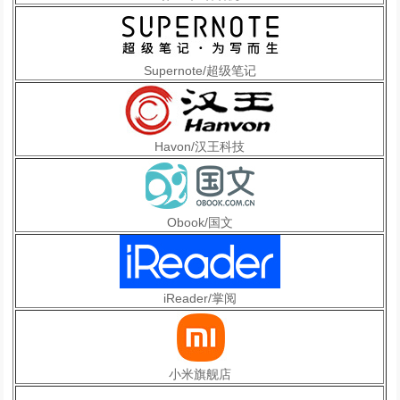
人
行
，
Supernote/超级笔记
必
有
我
师
Havon/汉王科技
焉
万
人
Obook/国文
行
，
方
可
iReader/掌阅
撬
动
千
小米旗舰店
亿