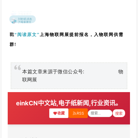
度
、
渗
透
深
戳
“阅读原文”
上海物联网展提前报名，入物联网供需
度
群!
、
生
态
能
本篇文章来源于微信公众号: 物
力
联网展
提
出
更
高
要
求
。
一