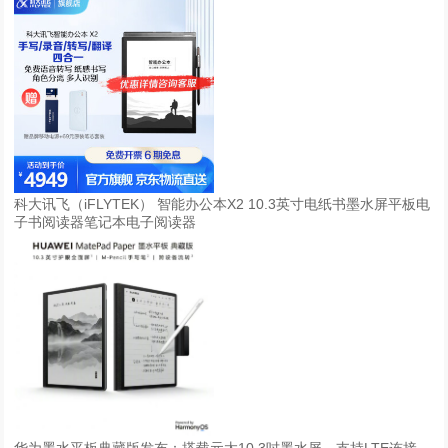
线
下
与
各
位
演
讲
大
科大讯飞（iFLYTEK） 智能办公本X2 10.3英寸电纸书墨水屏平板电
咖
子书阅读器笔记本电子阅读器
深
度
交
流
互
动
华为墨水平板典藏版发布：搭载元太10.3吋墨水屏，支持LTE连接，