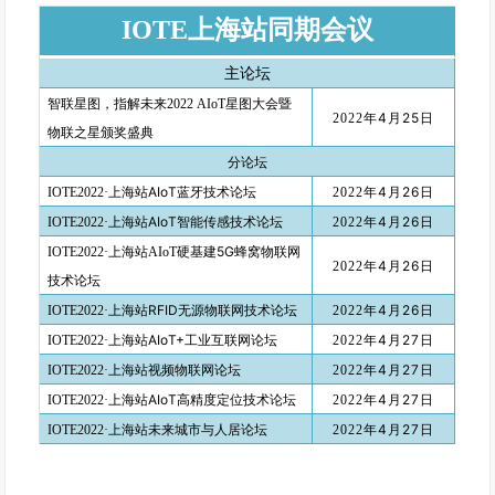
视
IOTE上海站同期会议
角
来
主论坛
看
智联星图，指解未来2022
AIoT星图大会暨
，
4月25日
2022年
物联之星颁奖盛典
国
分论坛
际
AIoT蓝牙技术论坛
4月26日
IOTE2022·上海站
2022年
形
AIoT智能传感技术论坛
4月26日
IOTE2022·上海站
2022年
势
、
5G蜂窝物联网
IOTE2022·上海站AIoT硬基建
4月26日
2022年
宏
技术论坛
观
RFID无源物联网技术论坛
4月26日
IOTE2022·上海站
2022年
政
AIoT+工业互联网论坛
4月27日
IOTE2022·上海站
2022年
策
4月27日
IOTE2022·上海站视频物联网论坛
2022年
、
AIoT高精度定位技术论坛
4月27日
IOTE2022·上海站
2022年
产
4月27日
IOTE2022·上海站未来城市与人居论坛
2022年
业
阶
段