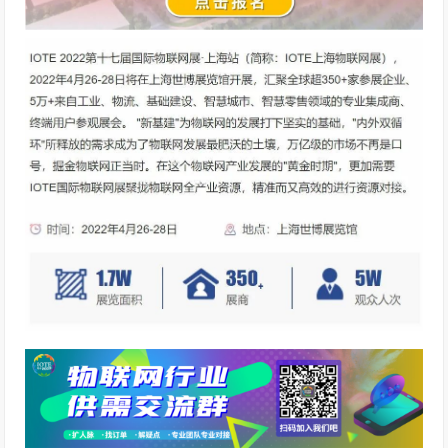
新
模
式
加
剧
竞
争
，
对
物
联
网
从
业
者
的
赋
能
程