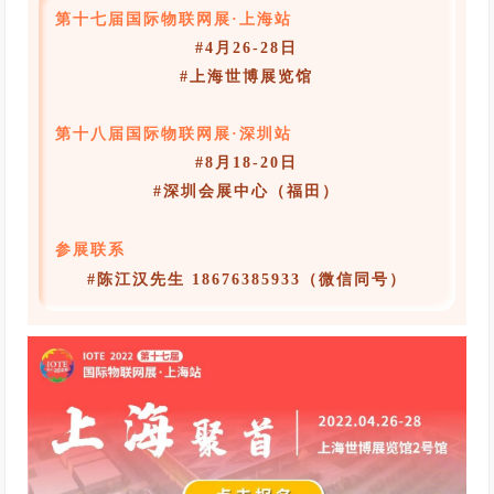
第十七届国际物联网展·上海站
C
各
#4月26-28日
类
#上海世博展览馆
市
场
第十八届国际物联网展·深圳站
的
#8月18-20日
玩
#深圳会展中心（福田）
法
也
参展联系
迎
#
陈江汉先生 18676385933（微信同号）
来
更
迭
，
新
玩
法
、