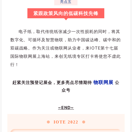
亮点五
来
看
紧跟政策风向的低碳科技先锋
，
物
电子纸，取代传统纸张减少一次性损耗的同时，将其
联
网
数字化、可循环及智慧物联，助力中国碳达峰、碳中和的
服
双碳战略。作为关注或物联网从业者，来IOTE第十七届
务
国际物联网展上海站，来创无纸境专区打卡将使您不虚此
于
行！
t
o
G
物联网展
赶紧关注预登记展会，更多亮点尽情期待
公
、
众号
t
o
~END~
B
、
IOTE 2022
t
o