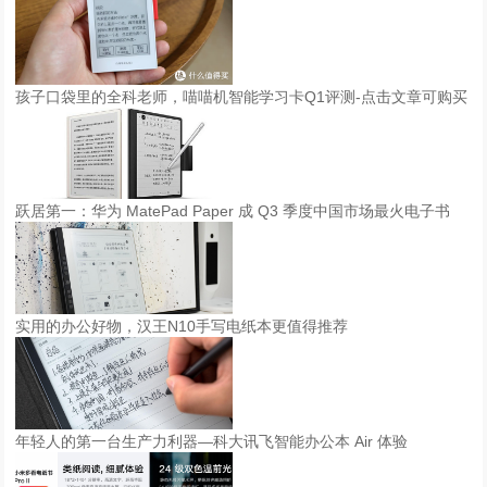
上
海
世
孩子口袋里的全科老师，喵喵机智能学习卡Q1评测-点击文章可购买
博
展
览
馆
举
跃居第一：华为 MatePad Paper 成 Q3 季度中国市场最火电子书
办
，
同
期
实用的办公好物，汉王N10手写电纸本更值得推荐
2
5
-
2
7
年轻人的第一台生产力利器—科大讯飞智能办公本 Air 体验
号