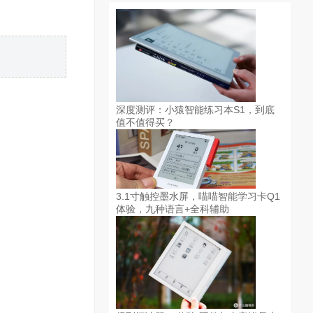
深度测评：小猿智能练习本S1，到底
值不值得买？
3.1寸触控墨水屏，喵喵智能学习卡Q1
体验，九种语言+全科辅助