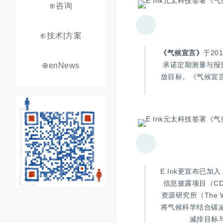
⊕咨询
⊕技术|方案
《气候宣言》
于20
承诺定期测量与报
⊕enNews
放目标。《气候宣
E Ink更宣布已加入
信息披露项目（CDP）
资源研究所（The Wo
将气候科学结合碳
减排目标