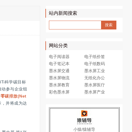
站内新闻搜索
网站分类
电子阅读器
电子纸价签
电子笔记本
电子纸数码
墨水屏交通
墨水屏工业
墨水屏物流
无纸化办公
SBTi科学碳目标
墨水屏教育
墨水屏医疗
推动参与企业组
彩色墨水屏
墨水屏产业
净零碳排放(Net
目标，并将成为达
小猿/猿辅导