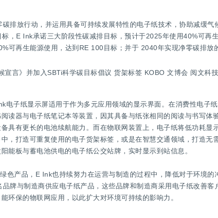
实净零碳排放行动，并运用具备可持续发展特性的电子纸技术，协助减缓气
目标，E Ink承诺三大阶段性碳减排目标，预计于2025年使用40%可再
100%可再生能源使用，达到RE 100目标；并于 2040年实现净零碳排
Ink电子纸显示屏适用于作为多元应用领域的显示界面。在消费性电子
书阅读器与电子纸笔记本等装置，因其具备与纸张相同的阅读与书写体
设备具有更长的电池续航能力。而在物联网装置上，电子纸将低功耗显
售中，打造可重复使用的电子货架标签，或是在智慧交通领域，打造无
太阳能板与蓄电池供电的电子纸公交站牌，实时显示到站信息。
绿色产品，E Ink也持续努力在运营与制造的过程中，降低对于环境的冲
知名品牌与制造商供应电子纸产品，这些品牌和制造商采用电子纸改善客
能环保的物联网应用，以此扩大对环境可持续的影响力。