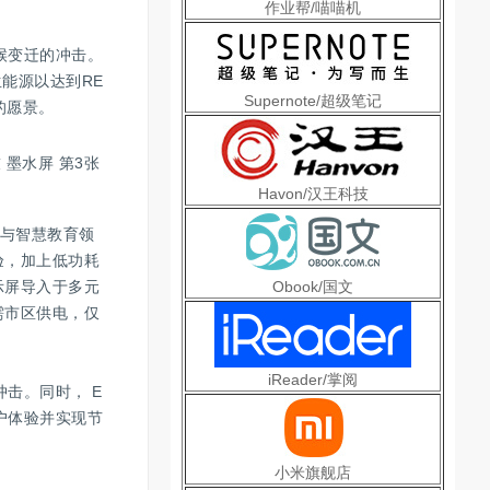
作业帮/喵喵机
候变迁的冲击。
生能源以达到RE
Supernote/超级笔记
放的愿景。
Havon/汉王科技
纸与智慧教育领
验，加上低功耗
示屏导入于多元
Obook/国文
需市区供电，仅
iReader/掌阅
击。同时， E
户体验并实现节
小米旗舰店