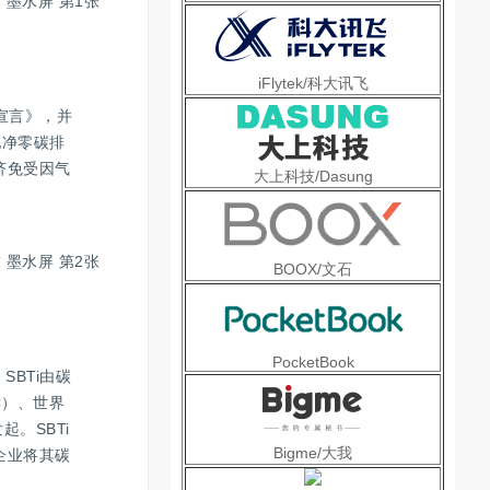
iFlytek/科大讯飞
候宣言》，并
现净零碳排
济免受因气
大上科技/Dasung
BOOX/文石
PocketBook
。SBTi由碳
GC）、世界
发起。SBTi
Bigme/大我
企业将其碳
。