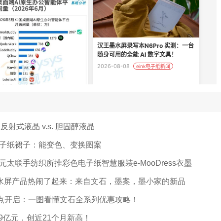
s. 反射式液晶 v.s. 胆固醇液晶
子纸裙子：能变色、变换图案
太联手纺织所推彩色电子纸智慧服装e-MooDress衣墨
墨水屏产品热闹了起来：来自文石，墨案，墨小家的新品
8点开启：一图看懂文石全系列优惠攻略！
79亿元，创近21个月新高！