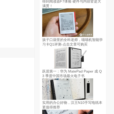
得到阅读器F7体验 硬件与内容皆是大
满贯！
孩子口袋里的全科老师，喵喵机智能学
习卡Q1评测-点击文章可购买
跃居第一：华为 MatePad Paper 成 Q
3 季度中国市场最火电子书
实用的办公好物，汉王N10手写电纸本
更值得推荐