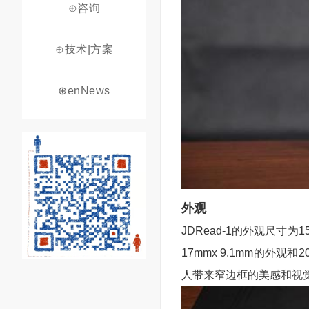
⊕咨询
⊕技术|方案
⊕enNews
外观
JDRead-1的外观尺寸为156
17mmx 9.1mm的外
人带来窄边框的美感和视