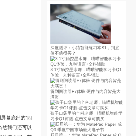
深度测评：小猿智能练习本S1，到底
值不值得买？
3.1寸触控墨水屏，喵喵智能学习卡Q1
体验，九种语言+全科辅助
得到阅读器F7体验 硬件与内容皆是大
满贯！
孩子口袋里的全科老师，喵喵机智能学
到屏幕底部的“四
习卡Q1评测-点击文章可购买
当然我们还可以
跃居第一：华为 MatePad Paper 成 Q