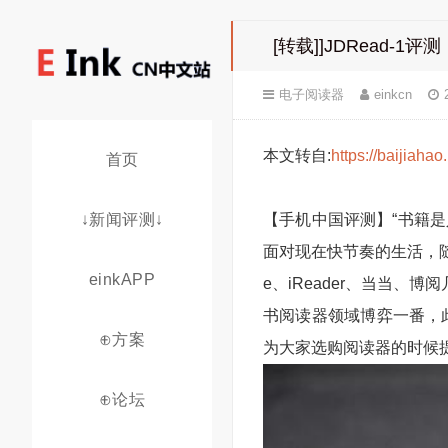
[转载]]JDRead-
电子阅读器
einkcn
本文转自:
https://baijiah
首页
↓新闻评测↓
【手机中国评测】“书籍
面对现在快节奏的生活，随
einkAPP
e、iReader、当当
书阅读器领域博弈一番，此
⊕方案
为大家选购阅读器的时候
⊕论坛