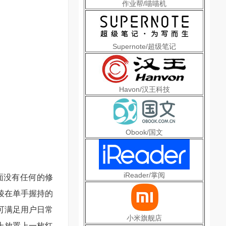
作业帮/喵喵机
Supernote/超级笔记
Havon/汉王科技
Obook/国文
iReader/掌阅
背面没有任何的修
棱在单手握持的
可满足用户日常
小米旗舰店
上放置上一枚红