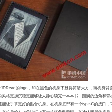
一个JDRead的logo，印在黑色的机身下显得简洁大方，而机身
的风格更加沉稳更能够让人静心读完一本本书，圆润的边角和背
能让手掌更好的贴合机身。在机身底部有一个type-C的接口，
，在机身的右上角边框上有一枚红色电源键，在通体黝黑的机身