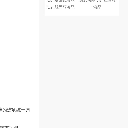
射式液晶 v.s. 胆固醇
液晶
碎的选项统一归