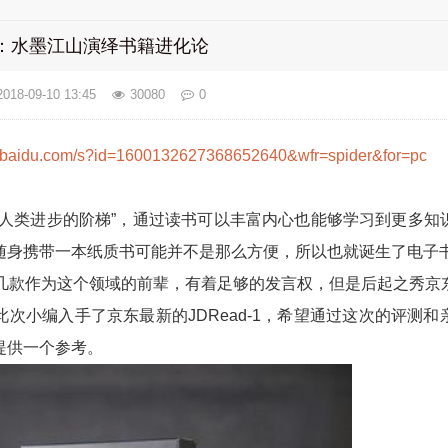
1评测：水墨江山演绎书籍进化论
2018-09-10 13:45
30080
0
ao.baidu.com/s?id=1600132627368652640&wfr=spider&for=pc
是人类进步的阶梯”，通过读书可以丰富内心也能够学习到更多知
身携带一本纸质书可能并不是那么方便，所以也就诞生了电子书阅读
、博阅几款作为这个领域的前辈，有着足够的发言权，但是后起之秀
次小编入手了京东最新的JDRead-1，希望通过这次的评测和
提供一个参考。