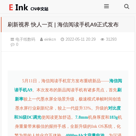
刷新视界 快人一页 | 海信阅读手机A9正式发布
电子纸数码
einkcn
2022-05-11 20:29
31293
0
5月11日，海信阅读手机官方发布重磅新品——
海信阅
读手机A9
。本次发布的新品阅读手机有诸多亮点，首先
刷
新率
较上一代墨水屏全场景升级，极速模式单帧时间创造
墨水屏行业刷新纪录，较上一代提升33%。升级的
对比度
和36级DC调光
使阅读更加舒适。
7.8mm
机身厚度和
183g
机
身重量带来极佳的握持手感，全新升级的Ink OS系统，化
繁为简的人性化交互体验。
4000mAh大容量电池
，为沉浸