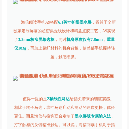
海信阅读手机A9搭配
6.1英寸护眼墨水屏
，得益于全新
独家定制屏幕的超密集走线设计和精益点胶工艺，A9实现
了
3.2mm极窄屏幕边框
，同时
机身厚度仅有7.8mm
，
重量
仅183g
，再加上超纤材料的机身背板，使整部手机握持轻
盈，触感细腻。
值得一提的是
Z轴线性马达
给指尖带来的细腻震感。
相比于转子马达，线性马达启动和制动的速度更快，体验
更佳。而且海信与搜狗联合定制了
墨水屏版专属输入法
，
打字触感的反馈精准触达。可以说，海信阅读手机对于指