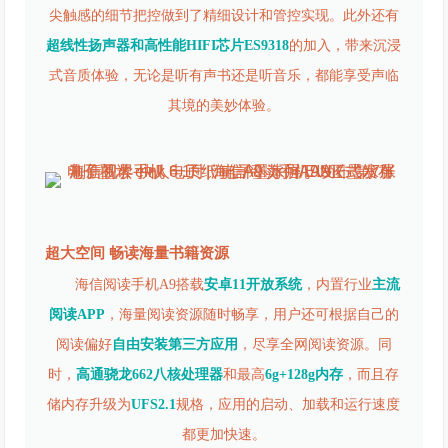
尖触感的细节把控做到了精细设计和管控实现。此外还有
超线性扬声器和高性能HIFI芯片ES9318
的加入，带来沉浸
式音质体验，无论是听有声书还是听音乐，都能享受声临
其境的美妙体验。
超大空间 畅读海量书籍资源
海信阅读手机A9搭载
安卓11开放系统
，内置行业
主流
阅读APP
，海量阅读资源随时畅享，用户还可根据自己的
阅读偏好
自由安装第三方应用
，尽享全网阅读资源。同
时，
高通骁龙662八核处理器
和最高
6g+128g内存
，而且存
储内存升级为
UFS2.1
规格，应用的启动、加载和运行速度
都更加快速。