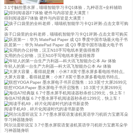
3.1寸触控墨水屏，喵喵智能学习卡Q1体验，九种语言+全科辅助
得到阅读器F7体验 硬件与内容皆是大满贯！
孩子口袋里的全科老师，喵喵机智能学习卡Q1评测-点击文章可购买
跃居第一：华为 MatePad Paper 成 Q3 季度中国市场最火电子书
实用的办公好物，汉王N10手写电纸本更值得推荐
年轻人的第一台生产力利器—科大讯飞智能办公本 Air 体验
大屏大容量，看得就是爽：小米7.8英寸墨水屏多看电纸书特点。
联想YOGA Paper 墨水屏电子书开启预售：10.3英寸大屏2699元
海信A7经典版 6.7寸墨水屏手机阅读器秒杀价1299元，快上车！
阅读手机A9，碎片化阅读时代的读书新姿势
阿尔法蛋听说宝 3.7寸墨水屏双语复读机英语学习机听力宝磨耳朵学
习神器随身听