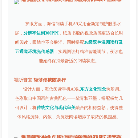
护眼方面，海信阅读手机A9采用全新定制护眼墨水
屏，
分辨率达到300PPI
，纸质书般的视觉质感更适合长时
间阅读，眼睛也不会酸涩。同时搭配
36
级双色温阅读灯及
五通道环境光传感器
，实现阅读灯精准智能调节，夜读也
能始终保持最舒适的阅读状态。
视听皆宜 轻薄便携随身行
设计方面，海信阅读手机A9以
东方文化理念
为基调。
色彩取自中国画的古典配色——黛青和羽墨，搭配极简几
何设计，将
传统文化与现代审美
融合的相得益彰，使得整
体风格沉静、内敛，为沉浸阅读增添了浓浓的氛围感。