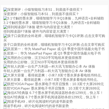
深度测评：小猿智能练习本S1，到底值不值得买？
3.1寸触控墨水屏，喵喵智能学习卡Q1体验，九种语言+全科辅助
得到阅读器F7体验 硬件与内容皆是大满贯！
孩子口袋里的全科老师，喵喵机智能学习卡Q1评测-点击文章可购买
跃居第一：华为 MatePad Paper 成 Q3 季度中国市场最火电子书
实用的办公好物，汉王N10手写电纸本更值得推荐
年轻人的第一台生产力利器—科大讯飞智能办公本 Air 体验
大屏大容量，看得就是爽：小米7.8英寸墨水屏多看电纸书特点。
联想YOGA Paper 墨水屏电子书开启预售：10.3英寸大屏2699元
海信A7经典版 6.7寸墨水屏手机阅读器秒杀价1299元，快上车！
阅读手机A9，碎片化阅读时代的读书新姿势