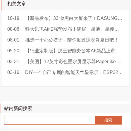
相关文章
10-19
【新品发布】33Hz黑白大屏来了！DASUNG新一代超高刷墨水屏显示器Paperlike 253（革命者），遥遥领先！
08-06
科大讯飞Air 2强势发布丨满屏、超薄、超便捷，AIAide更懂你！
08-01
挑选一个办公搭子，陪你度过这炎炎夏日吧！
05-20
【行业定制版】汉王智能办公本A6新品上市：智会议，轻办公
03-31
【美图】12英寸彩色墨水屏显示器Paperlike Color实拍大放送
03-16
DIY一个自己专属的智能天气显示屏：ESP32-Weather-EPD
站内新闻搜索