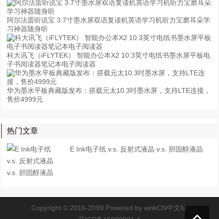
阿尔法蛋听说宝 3.7寸墨水屏双语复读机英语学习机听力宝磨耳朵学
习神器随身听
科大讯飞（iFLYTEK） 智能办公本X2 10.3英寸电纸书墨水屏平板电
子书阅读器笔记本电子阅读器
华为墨水平板典藏版发布：搭载元太10.3吋墨水屏，支持LTE连接，
售价4999元
热门文章
E Ink电子纸 v.s. 反射式液晶 v.s. 胆固醇液晶
Copyright © 2016-2099 Powered by
einkCN中文站