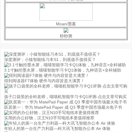
Moan/墨案
秒秒测
深度测评：小猿智能练习本S1，到底值不值得买？
3.1寸触控墨水屏，喵喵智能学习卡Q1体验，九种语言+全科辅助
得到阅读器F7体验 硬件与内容皆是大满贯！
孩子口袋里的全科老师，喵喵机智能学习卡Q1评测-点击文章可购买
跃居第一：华为 MatePad Paper 成 Q3 季度中国市场最火电子书
实用的办公好物，汉王N10手写电纸本更值得推荐
年轻人的第一台生产力利器—科大讯飞智能办公本 Air 体验