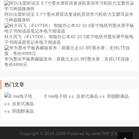
阿尔法蛋听说宝 3.7寸墨水屏双语复读机英语学习机听力宝磨耳朵学
习神器随身听
科大讯飞（iFLYTEK） 智能办公本X2 10.3英寸电纸书墨水屏平板电
子书阅读器笔记本电子阅读器
华为墨水平板典藏版发布：搭载元太10.3吋墨水屏，支持LTE连接，
售价4999元
热门文章
E Ink电子纸 v.s. 反射式液晶 v.s. 胆固醇液晶
Copyright © 2016-2099 Powered by
einkCN中文站