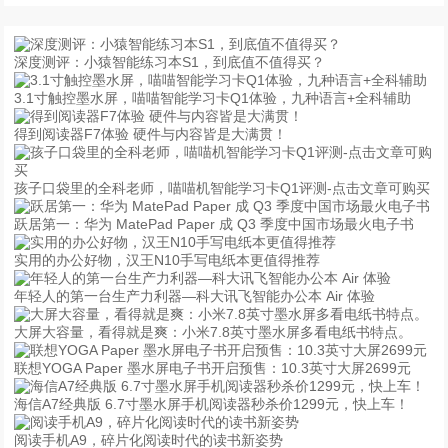
深度测评：小猿智能练习本S1，到底值不值得买？
3.1寸触控墨水屏，喵喵智能学习卡Q1体验，九种语言+全科辅助
得到阅读器F7体验 硬件与内容皆是大满贯！
孩子口袋里的全科老师，喵喵机智能学习卡Q1评测-点击文章可购买
跃居第一：华为 MatePad Paper 成 Q3 季度中国市场最火电子书
实用的办公好物，汉王N10手写电纸本更值得推荐
年轻人的第一台生产力利器—科大讯飞智能办公本 Air 体验
大屏大容量，看得就是爽：小米7.8英寸墨水屏多看电纸书特点。
联想YOGA Paper 墨水屏电子书开启预售：10.3英寸大屏2699元
海信A7经典版 6.7寸墨水屏手机阅读器秒杀价1299元，快上车！
阅读手机A9，碎片化阅读时代的读书新姿势