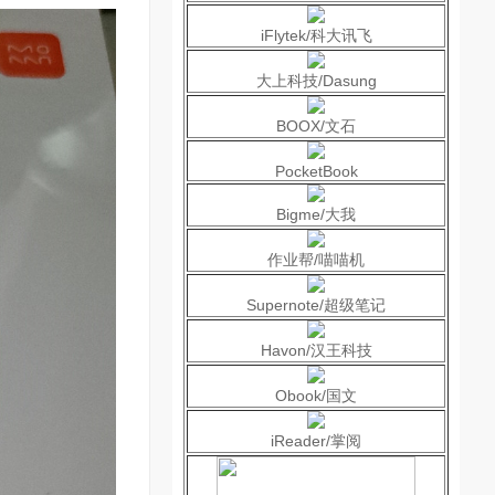
iFlytek/科大讯飞
大上科技/Dasung
BOOX/文石
PocketBook
Bigme/大我
作业帮/喵喵机
Supernote/超级笔记
Havon/汉王科技
Obook/国文
iReader/掌阅