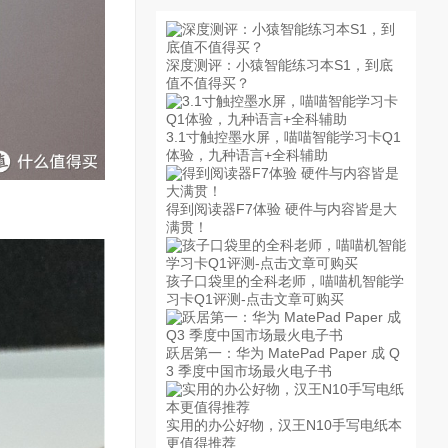
深度测评：小猿智能练习本S1，到底
值不值得买？
3.1寸触控墨水屏，喵喵智能学习卡Q1
体验，九种语言+全科辅助
得到阅读器F7体验 硬件与内容皆是大
满贯！
孩子口袋里的全科老师，喵喵机智能学
习卡Q1评测-点击文章可购买
跃居第一：华为 MatePad Paper 成 Q
3 季度中国市场最火电子书
实用的办公好物，汉王N10手写电纸本
更值得推荐