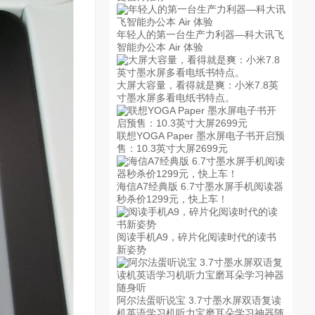
年轻人的第一台生产力利器—科大讯飞
智能办公本 Air 体验
大屏大容量，看得就是爽：小米7.8英
寸墨水屏多看电纸书特点。
联想YOGA Paper 墨水屏电子书开启预
售：10.3英寸大屏2699元
海信A7经典版 6.7寸墨水屏手机阅读器
秒杀价1299元，快上车！
阅读手机A9，碎片化阅读时代的读书
新姿势
阿尔法蛋听说宝 3.7寸墨水屏双语复读
机英语学习机听力宝磨耳朵学习神器随