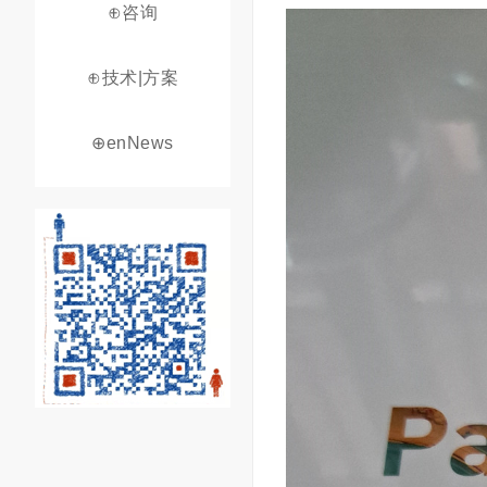
⊕咨询
⊕技术|方案
⊕enNews