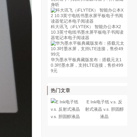
身听
科大讯飞（iFLYTEK） 智能办公本X2
10.3英寸电纸书墨水屏平板电子书阅读
器笔记本电子阅读器
华为墨水平板典藏版发布：搭载元太1
0.3吋墨水屏，支持LTE连接，售价499
9元
热门文章
E Ink电子纸 v.s. 反
射式液晶 v.s. 胆固醇
液晶