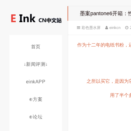
墨案pantone6开
彩色墨水屏
einkcn
作为十二年的电纸书粉，
首页
↓新闻评测↓
之所以买它，是因为
einkAPP
用了半个
⊕方案
⊕论坛