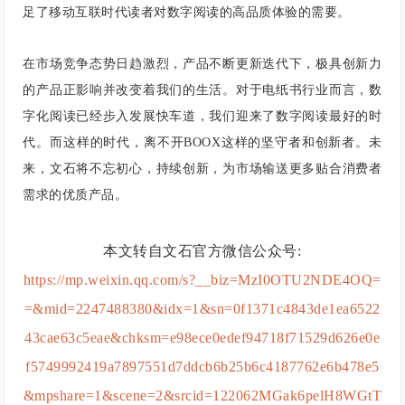
足了移动互联时代读者对数字阅读的高品质体验的需要。
在市场竞争态势日趋激烈，产品不断更新迭代下，极具创新力
的产品正影响并改变着我们的生活。对于电纸书行业而言，数
字化阅读已经步入发展快车道，我们迎来了数字阅读最好的时
代。而这样的时代，离不开BOOX这样的坚守者和创新者。未
来，文石将不忘初心，持续创新，为市场输送更多贴合消费者
需求的优质产品。
本文转自文石官方微信公众号:
https://mp.weixin.qq.com/s?__biz=MzI0OTU2NDE4OQ=
=&mid=2247488380&idx=1&sn=0f1371c4843de1ea6522
43cae63c5eae&chksm=e98ece0edef94718f71529d626e0e
f5749992419a7897551d7ddcb6b25b6c4187762e6b478e5
&mpshare=1&scene=2&srcid=122062MGak6pelH8WGtT