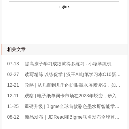
相关文章
07-13
提高孩子学习成绩就得多练习 - 小猿学练机
02-27
读写精练 以练促学 | 汉王AI电纸学习本C10新品上市
12-21
攻略 | 从几百到几千的护眼墨水屏阅读器，如何给孩子选？
12-11
观察 | 电子纸单词卡市场在2023年蜕变，步入2.0阶段；百词斩超过喵喵机暂列第一
11-25
重磅升级 | Bigme全球首款彩色墨水屏智能学练本B2重磅升级新增大量实用功能
08-12
新品发布｜JDRead和Bigme联名发布全球首款彩色墨水屏智能学练本B2