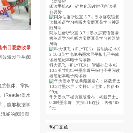
阅读手机A9，碎片化阅读时代的读书
新姿势
阿尔法蛋听说宝 3.7寸墨水屏双语复读
机英语学习机听力宝磨耳朵学习神器随
身听
读书目悉数收录
有效激发学生阅
科大讯飞（iFLYTEK） 智能办公本X2
10.3英寸电纸书墨水屏平板电子书阅读
器笔记本电子阅读器
物质载体。掌阅
Reader墨水
华为墨水平板典藏版发布：搭载元太1
0.3吋墨水屏，支持LTE连接，售价499
术，能够根据学
9元
上流畅的阅读图
热门文章