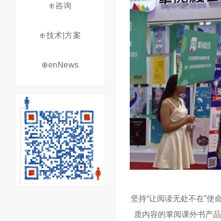
⊕咨询
⊕技术|方案
⊕enNews
坚持“让阅读无处不在”使
质内容的掌阅课外书产品