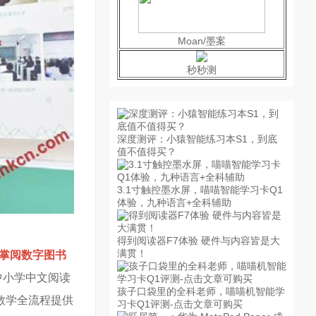
Moan/墨案
秒秒测
深度测评：小猿智能练习本S1，到底
值不值得买？
3.1寸触控墨水屏，喵喵智能学习卡Q1
体验，九种语言+全科辅助
得到阅读器F7体验 硬件与内容皆是大
满贯！
“掌阅数字图书
中小学中文阅读
孩子口袋里的全科老师，喵喵机智能学
教学全流程提供
习卡Q1评测-点击文章可购买