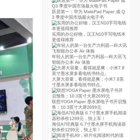
跃居第一：华为 MatePad Paper 成 Q
3 季度中国市场最火电子书
实用的办公好物，汉王N10手写电纸本
更值得推荐
年轻人的第一台生产力利器—科大讯飞
智能办公本 Air 体验
大屏大容量，看得就是爽：小米7.8英
寸墨水屏多看电纸书特点。
联想YOGA Paper 墨水屏电子书开启预
售：10.3英寸大屏2699元
海信A7经典版 6.7寸墨水屏手机阅读器
秒杀价1299元，快上车！