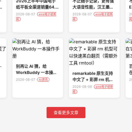
子
2026上半年中国电子
不止随手记录，更有强
C
纸平板全渠道销量64.6
大语音性能，汉王墨水
万台，同比下降22.1%
屏录写本N6Pro实测分
2026-08-07
2026-08-07
2
eink电子纸新
eink电子纸新
享
闻
闻
闻
慌
别再让 AI 猜，给
WorkBuddy 一本操作
remarkable 原生支持
手册
中文了 + 彩屏 rm 机型
2026-08-07
2
AI资讯
可以快速黑白翻页（需
2026-08-06
eink电子纸新
额外工具 rmtool）
闻
查看更多文章