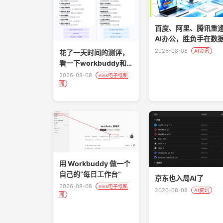
百度、阿里、腾讯重
AI办公，胜负手在数
2026-08-08
AI资讯
花了一天时间的测评，
看一下workbuddy和
dumate 谁更能打？
2026-08-08
eink电子纸新
闻
用 Workbuddy 做一个
自己的“每日工作台”
京东也入局AI了
2026-08-08
eink电子纸新
2026-08-08
AI资讯
闻