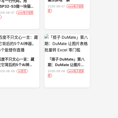
不写一行代码，用
ESP32-S3做一块猫咪
2026-08-07
eink电子纸新
闻
电子墨水桌面屏
026-08-07
eink电子纸新
百度不只文心一言：藏
「搭子 DuMate」第八
在它背后的5个AI神
期：DuMate 让图片表
器，第3个能替你直播
格批量转 Excel 零门槛
026-08-06
2026-08-06
AI资讯
eink电子纸新
闻