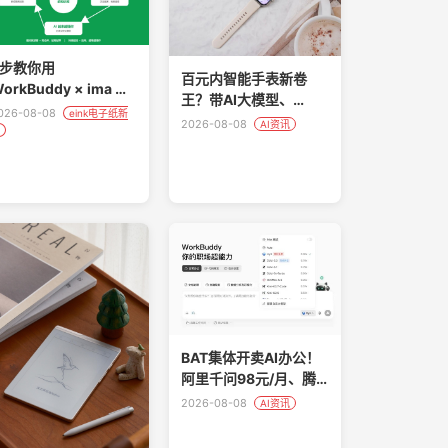
5步教你用
百元内智能手表新卷
orkBuddy × ima 打
王？带AI大模型、
造可进化的第二大脑
026-08-08
eink电子纸新
100+运动模式、7天续
2026-08-08
AI资讯
航
BAT集体开卖AI办公！
阿里千问98元/月、腾
讯WorkBuddy 99元、
2026-08-08
AI资讯
字节豆包68元，三国杀
正式开打！