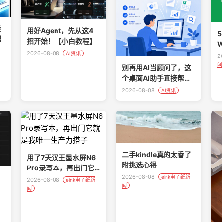
逢
用好Agent，先从这4
据
招开始！【小白教程】
W
2026-08-08
AI资讯
2
闻
别再用AI当顾问了，这
个桌面AI助手直接帮你
把活干完
2026-08-08
AI资讯
二手kindle真的太香了
用了7天汉王墨水屏N6
附挑选心得
Pro录写本，再出门它
2026-08-08
就是我唯一生产力搭子
eink电子纸新
2026-08-08
eink电子纸新
闻
闻