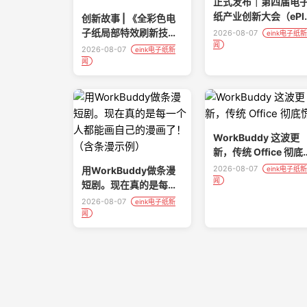
正式发布｜第四届电
纸产业创新大会（ePI
创新故事 | 《全彩色电
2026）完整议程
子纸局部特效刷新技
2026-08-07
eink电子纸新
闻
术》-深圳金亚太科技有
2026-08-07
eink电子纸新
限公司
闻
WorkBuddy 这波更
新，传统 Office 彻底
了
2026-08-07
用WorkBuddy做条漫
eink电子纸新
闻
短剧。现在真的是每一
个人都能画自己的漫画
2026-08-07
eink电子纸新
了！（含条漫示例）
闻