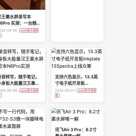
汉王墨水屏录写本
N6Pro 实测：一台随身
可用的全能 AI 数字文
026-08-08
eink电子纸新
具！
录音转写，随手笔记，
支持六色显示，13.3英
小身板大能量汉王墨水
寸电子纸开发板
屏录写本N6Pro实测
Inkplate 13Spectra上
026-08-08
2026-08-07
eink电子纸新
eink电子纸新
线众筹
闻
讯飞Air 3 Pro：8.2寸
墨水屏唯一解