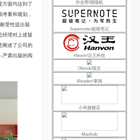
作业帮/喵喵机
度方面均达到了
细考量和规划，
耐受性提出疑
Supernote/超级笔记
总经理对上述疑
还阐述了公司的
—严肃出版的阅
Havon/汉王科技
Obook/国文
iReader/掌阅
小米旗舰店
Maxhub