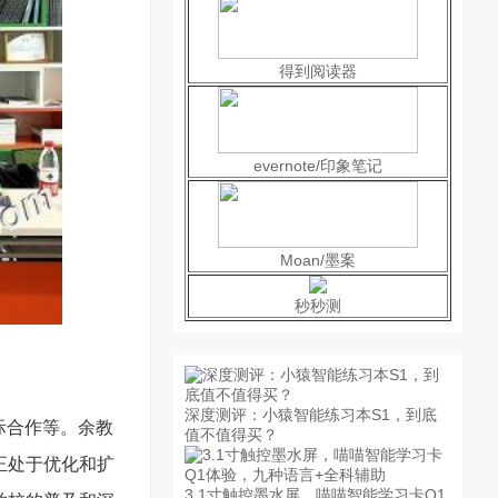
得到阅读器
evernote/印象笔记
Moan/墨案
秒秒测
深度测评：小猿智能练习本S1，到底
际合作等。余教
值不值得买？
正处于优化和扩
3.1寸触控墨水屏，喵喵智能学习卡Q1