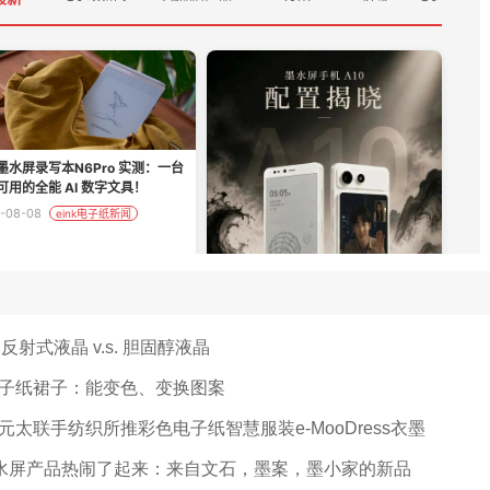
s. 反射式液晶 v.s. 胆固醇液晶
子纸裙子：能变色、变换图案
太联手纺织所推彩色电子纸智慧服装e-MooDress衣墨
墨水屏产品热闹了起来：来自文石，墨案，墨小家的新品