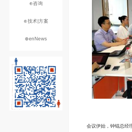
⊕咨询
⊕技术|方案
⊕enNews
会议伊始，钟锟总经