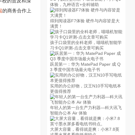
学校的普及和深
体验，九种语言+全科辅助
端
的商务合作上
得到阅读器F7体验 硬件与内容皆是大
满贯！
孩子口袋里的全科老师，喵喵机智能学
习卡Q1评测-点击文章可购买
跃居第一：华为 MatePad Paper 成 Q
3 季度中国市场最火电子书
实用的办公好物，汉王N10手写电纸本
更值得推荐
年轻人的第一台生产力利器—科大讯飞
智能办公本 Air 体验
大屏大容量，看得就是爽：小米7.8英
寸墨水屏多看电纸书特点。