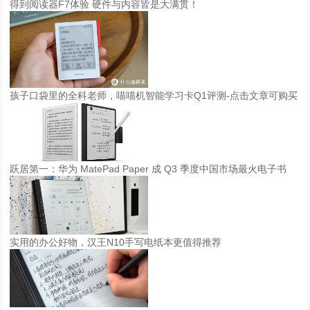
得到阅读器F7体验 硬件与内容皆是大满贯！
孩子口袋里的全科老师，喵喵机智能学习卡Q1评测-点击文章可购买
跃居第一：华为 MatePad Paper 成 Q3 季度中国市场最火电子书
实用的办公好物，汉王N10手写电纸本更值得推荐