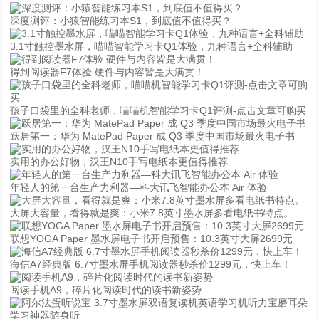
深度测评：小猿智能练习本S1，到底值不值得买？
3.1寸触控墨水屏，喵喵智能学习卡Q1体验，九种语言+全科辅助
得到阅读器F7体验 硬件与内容皆是大满贯！
孩子口袋里的全科老师，喵喵机智能学习卡Q1评测-点击文章可购买
跃居第一：华为 MatePad Paper 成 Q3 季度中国市场最火电子书
实用的办公好物，汉王N10手写电纸本更值得推荐
年轻人的第一台生产力利器—科大讯飞智能办公本 Air 体验
大屏大容量，看得就是爽：小米7.8英寸墨水屏多看电纸书特点。
联想YOGA Paper 墨水屏电子书开启预售：10.3英寸大屏2699元
海信A7经典版 6.7寸墨水屏手机阅读器秒杀价1299元，快上车！
阅读手机A9，碎片化阅读时代的读书新姿势