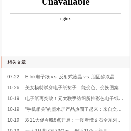
相关文章
07-22
E Ink电子纸 v.s. 反射式液晶 v.s. 胆固醇液晶
10-26
美女模特试穿电子纸裙子：能变色、变换图案
10-19
电子纸再突破！元太联手纺织所推彩色电子纸智慧服装e-MooDress衣墨
10-19
“手机相关”的墨水屏产品热闹了起来：来自文石，墨案，墨小家的新品
10-19
双11大促今晚8点开启：一图看懂文石全系列优惠攻略！
10-19
元太9月营收6.79亿元，创近21个月新高！