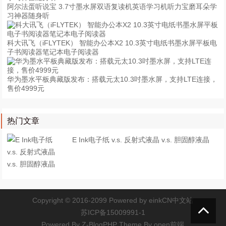
阿尔法蛋听说宝 3.7寸墨水屏双语复读机英语学习机听力宝磨耳朵学
习神器随身听
科大讯飞（iFLYTEK） 智能办公本X2 10.3英寸电纸书墨水屏平板电
子书阅读器笔记本电子阅读器
华为墨水平板典藏版发布：搭载元太10.3吋墨水屏，支持LTE连接，
售价4999元
热门文章
E Ink电子纸 v.s. 反射式液晶 v.s. 胆固醇液晶
Copyright © 2016-2099 Powered by
einkCN中文站
苏ICP备15009991-1
Powered By
Z-BlogPHP
Theme By
open前端