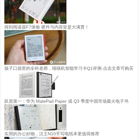
得到阅读器F7体验 硬件与内容皆是大满贯！
孩子口袋里的全科老师，喵喵机智能学习卡Q1评测-点击文章可购买
跃居第一：华为 MatePad Paper 成 Q3 季度中国市场最火电子书
实用的办公好物，汉王N10手写电纸本更值得推荐