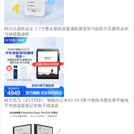
阿尔法蛋听说宝 3.7寸墨水屏双语复读机英语学习机听力宝磨耳朵学
习神器随身听
科大讯飞（iFLYTEK） 智能办公本X2 10.3英寸电纸书墨水屏平板电
子书阅读器笔记本电子阅读器