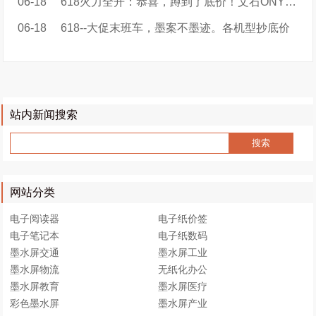
06-18
618火力全开：恭喜，蹲到了底价！文石ONYX BOOX品牌特价
06-18
618--大促末班车，墨案不墨迹。各机型抄底价
站内新闻搜索
网站分类
电子阅读器
电子纸价签
电子笔记本
电子纸数码
墨水屏交通
墨水屏工业
墨水屏物流
无纸化办公
墨水屏教育
墨水屏医疗
彩色墨水屏
墨水屏产业