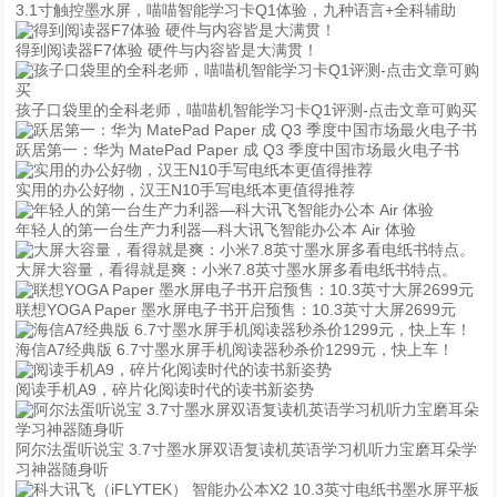
3.1寸触控墨水屏，喵喵智能学习卡Q1体验，九种语言+全科辅助
得到阅读器F7体验 硬件与内容皆是大满贯！
孩子口袋里的全科老师，喵喵机智能学习卡Q1评测-点击文章可购买
跃居第一：华为 MatePad Paper 成 Q3 季度中国市场最火电子书
实用的办公好物，汉王N10手写电纸本更值得推荐
年轻人的第一台生产力利器—科大讯飞智能办公本 Air 体验
大屏大容量，看得就是爽：小米7.8英寸墨水屏多看电纸书特点。
联想YOGA Paper 墨水屏电子书开启预售：10.3英寸大屏2699元
海信A7经典版 6.7寸墨水屏手机阅读器秒杀价1299元，快上车！
阅读手机A9，碎片化阅读时代的读书新姿势
阿尔法蛋听说宝 3.7寸墨水屏双语复读机英语学习机听力宝磨耳朵学
习神器随身听