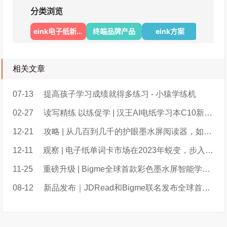
相关文章
07-13
提高孩子学习成绩就得多练习 - 小猿学练机
02-27
读写精练 以练促学 | 汉王AI电纸学习本C10新品上市
12-21
攻略 | 从几百到几千的护眼墨水屏阅读器，如何给孩子选？
12-11
观察 | 电子纸单词卡市场在2023年蜕变，步入2.0阶段；百词斩超过喵喵机暂列第一
11-25
重磅升级 | Bigme全球首款彩色墨水屏智能学练本B2重磅升级新增大量实用功能
08-12
新品发布｜JDRead和Bigme联名发布全球首款彩色墨水屏智能学练本B2