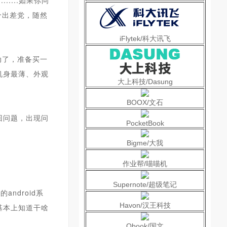
....如果你问
个出差党，随然
iFlytek/科大讯飞
动了，准备买一
是机身最薄、外观
大上科技/Dasung
BOOX/文石
回问题，出现问
PocketBook
Bigme/大我
作业帮/喵喵机
Supernote/超级笔记
ndroid系
Havon/汉王科技
基本上知道干啥
Obook/国文