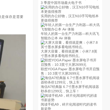
。
3 季度中国市场最火电子书
但是保存是需要
实用的办公好物，汉王N10手写电纸本
更值得推荐
年轻人的第一台生产力利器—科大讯飞
智能办公本 Air 体验
大屏大容量，看得就是爽：小米7.8英
寸墨水屏多看电纸书特点。
联想YOGA Paper 墨水屏电子书开启预
售：10.3英寸大屏2699元
海信A7经典版 6.7寸墨水屏手机阅读器
秒杀价1299元，快上车！
阅读手机A9，碎片化阅读时代的读书
新姿势