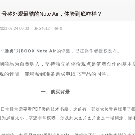
称外观最酷的Note Air，体验到底咋样？
2021-07-24 00:00
24612
0
户
“滕勇”
对
BOOX Note Air
的评测，已征得作者授权发布。
测商品为自费购入，坚持独立的评价观点是笔者创作的基本
观的评测，能够帮到准备购买电纸书产品的同学。
一、购买背景
日常经常需要看PDF类的技术书籍，之前有一部kindle青春版用了
，因为屏幕太小，字迹非常模糊，涉及到大图片图片更是一塌糊涂，惨