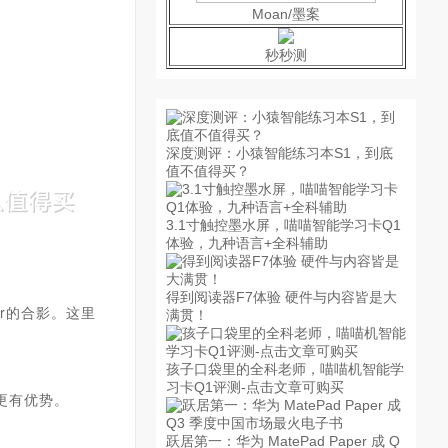
Moan/墨案
秒秒测
深度测评：小猿智能练习本S1，到底
值不值得买？
3.1寸触控墨水屏，喵喵智能学习卡Q1
体验，九种语言+全科辅助
得到阅读器F7体验 硬件与内容皆是大
ir的合影。这里
满贯！
：
孩子口袋里的全科老师，喵喵机智能学
习卡Q1评测-点击文章可购买
更有优势。
跃居第一：华为 MatePad Paper 成 Q