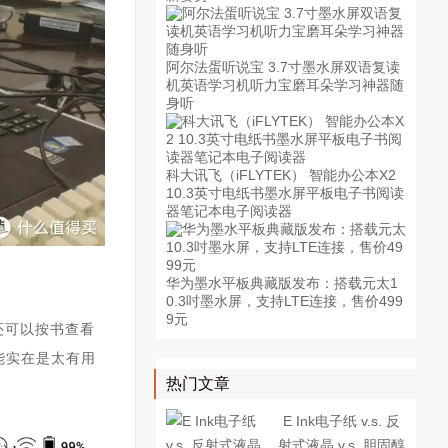
阿尔法蛋听说宝 3.7寸墨水屏双语复读
机英语学习机听力宝磨耳朵学习神器随
身听
科大讯飞（iFLYTEK） 智能办公本X2
10.3英寸电纸书墨水屏平板电子书阅读
器笔记本电子阅读器
华为墨水平板典藏版发布：搭载元太1
0.3吋墨水屏，支持LTE连接，售价499
9元
还可以按书查看
能实在是太有用
热门文章
E Ink电子纸 v.s. 反
射式液晶 v.s. 胆固醇