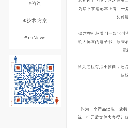
笔者有个习惯，喜欢在书上做标
⊕咨询
为啥不在笔记本上看，一
长路
⊕技术|方案
偶尔在机场看到一款10寸
⊕enNews
款大屏幕的
电子书
。原来看
最
购买过程有点小插曲，还
题
作为一个产品经理，要特
统，打开后
文件夹
多得让