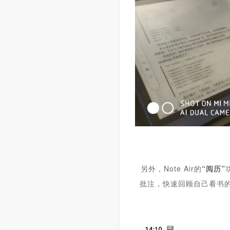
另外，
N
ote Air
的
“阅历”
批注，快速回顾自己看书