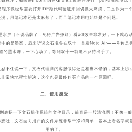
注，如果是mobi类到在kindle上做标注还行，pdf彻底就没戏了...
是程序猿经常需要打开IDE敲代码验证来回切换太麻烦，二是作为一
漫漫，用笔记本还是太麻烦了，而且笔记本用电始终是个问题。
墨水
屏（不说品牌了，免得广告嫌疑）看pdf效果非常好，一下就心
中的是墨案，后来听说文石准备在双十一首发Note Air——号称
酷的墨水屏，一下心动了，等到双十一就迫不及待出手了。
是忍不住说一下，文石代理商的客服做得还是相当不错的，基本上秒
也非常快地帮忙解决，这个也是最终购买产品的一个原因吧。
二、使用感受
别表扬一下文石操作系统的文件目录，简直是一股清流啊！不像一般的a
你想吐，文石面向用户的文件系统非常干净和简单，基本上看名字就
用的了。