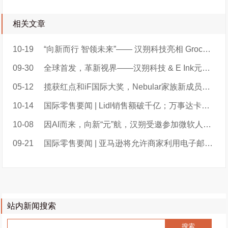
相关文章
10-19
“向新而行 智领未来”—— 汉朔科技亮相 Groceryshop 2024 ，以创新科技解锁丝滑购物新体验
09-30
全球首发，革新视界——汉朔科技 & E Ink元太科技焕彩力作亮相永旺中国长沙新店
05-12
揽获红点和iF国际大奖，Nebular家族新成员再现科技与工艺美学新高度
10-14
国际零售要闻 | Lidl销售额破千亿；万事达卡推出新支付技术；Uber Eats测试送货机器人；Casino推出老年人折扣；
10-08
因AI而来，向新“元”航，汉朔受邀参加微软人工智能和物联网实验室三周年庆典
09-21
国际零售要闻 | 亚马逊将允许商家利用电子邮件营销；沃尔玛推出虚拟试衣服务；家乐福为六个国家进行集中采购...
站内新闻搜索