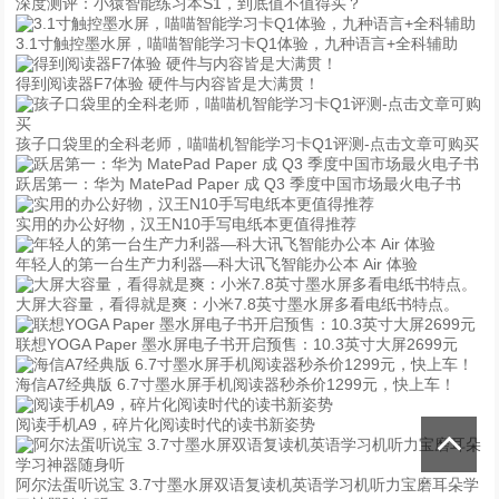
深度测评：小猿智能练习本S1，到底值不值得买？
3.1寸触控墨水屏，喵喵智能学习卡Q1体验，九种语言+全科辅助
得到阅读器F7体验 硬件与内容皆是大满贯！
孩子口袋里的全科老师，喵喵机智能学习卡Q1评测-点击文章可购买
跃居第一：华为 MatePad Paper 成 Q3 季度中国市场最火电子书
实用的办公好物，汉王N10手写电纸本更值得推荐
年轻人的第一台生产力利器—科大讯飞智能办公本 Air 体验
大屏大容量，看得就是爽：小米7.8英寸墨水屏多看电纸书特点。
联想YOGA Paper 墨水屏电子书开启预售：10.3英寸大屏2699元
海信A7经典版 6.7寸墨水屏手机阅读器秒杀价1299元，快上车！
阅读手机A9，碎片化阅读时代的读书新姿势
阿尔法蛋听说宝 3.7寸墨水屏双语复读机英语学习机听力宝磨耳朵学