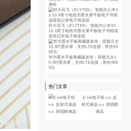
身听
科大讯飞（iFLYTEK） 智能办公本X2
10.3英寸电纸书墨水屏平板电子书阅读
器笔记本电子阅读器
华为墨水平板典藏版发布：搭载元太1
0.3吋墨水屏，支持LTE连接，售价499
9元
热门文章
E Ink电子纸 v.s. 反
射式液晶 v.s. 胆固醇
液晶