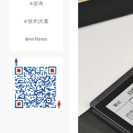
⊕咨询
⊕技术|方案
⊕enNews