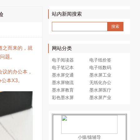
验
站内新闻搜索
随之而来的，就
网站分类
问题。
电子阅读器
电子纸价签
电子笔记本
电子纸数码
会议的办公本，
墨水屏交通
墨水屏工业
公本X3。
墨水屏物流
无纸化办公
墨水屏教育
墨水屏医疗
彩色墨水屏
墨水屏产业
小猿/猿辅导