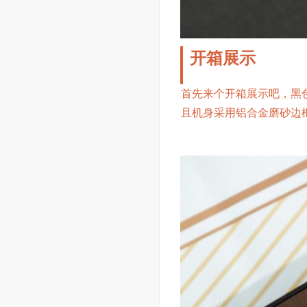
开箱展示
首先来个开箱展示吧，黑
且机身采用铝合金磨砂边