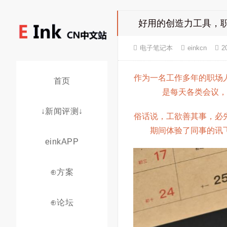
好用的创造力工具，
电子笔记本
einkcn
2
作为一名工作多年的职场
首页
是每天各类会议，
↓新闻评测↓
俗话说，工欲善其事，必
期间体验了同事的讯
einkAPP
⊕方案
⊕论坛