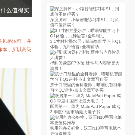
深度测评：小猿智能练习本S1，到底
值不值得买？
务风格浓郁，并
3.1寸触控墨水屏，喵喵智能学习卡Q1
体验，九种语言+全科辅助
作本，所以高级
得到阅读器F7体验 硬件与内容皆是大
满贯！
孩子口袋里的全科老师，喵喵机智能学
习卡Q1评测-点击文章可购买
跃居第一：华为 MatePad Paper 成 Q
3 季度中国市场最火电子书
实用的办公好物，汉王N10手写电纸本
更值得推荐