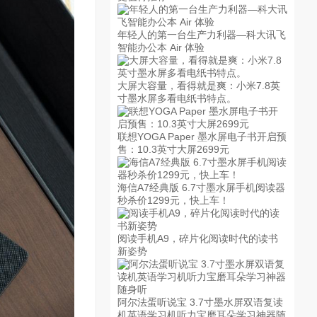
年轻人的第一台生产力利器—科大讯飞
智能办公本 Air 体验
大屏大容量，看得就是爽：小米7.8英
寸墨水屏多看电纸书特点。
联想YOGA Paper 墨水屏电子书开启预
售：10.3英寸大屏2699元
海信A7经典版 6.7寸墨水屏手机阅读器
秒杀价1299元，快上车！
阅读手机A9，碎片化阅读时代的读书
新姿势
阿尔法蛋听说宝 3.7寸墨水屏双语复读
机英语学习机听力宝磨耳朵学习神器随