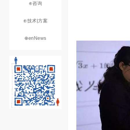
⊕咨询
⊕技术|方案
⊕enNews