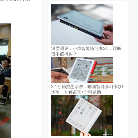
深度测评：小猿智能练习本S1，到底
值不值得买？
3.1寸触控墨水屏，喵喵智能学习卡Q1
体验，九种语言+全科辅助