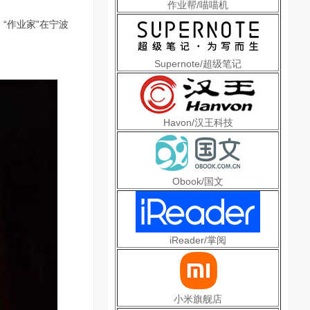
作业帮/喵喵机
“作业家”在宁波
。
Supernote/超级笔记
Havon/汉王科技
Obook/国文
iReader/掌阅
小米旗舰店