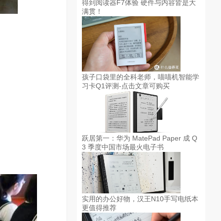
得到阅读器F7体验 硬件与内容皆是大
满贯！
孩子口袋里的全科老师，喵喵机智能学
习卡Q1评测-点击文章可购买
跃居第一：华为 MatePad Paper 成 Q
3 季度中国市场最火电子书
实用的办公好物，汉王N10手写电纸本
更值得推荐