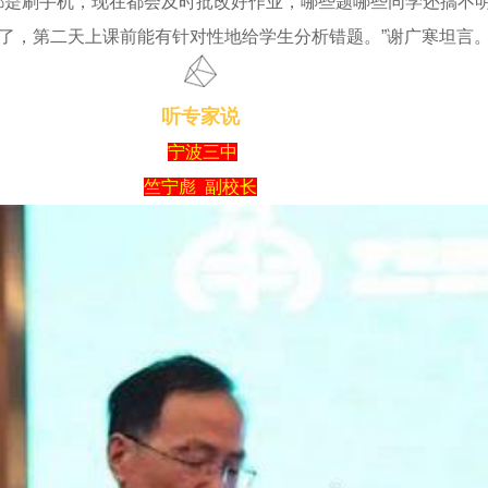
都是刷手机，现在都会及时批改好作业，哪些题哪些同学还搞不
了，第二天上课前能有针对性地给学生分析错题。”谢广寒坦言
听专家说
宁波三中
竺宁彪
副校长