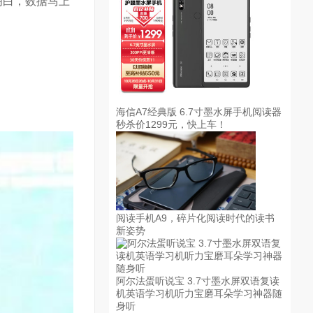
明白，数据马上
。
海信A7经典版 6.7寸墨水屏手机阅读器
秒杀价1299元，快上车！
阅读手机A9，碎片化阅读时代的读书
新姿势
阿尔法蛋听说宝 3.7寸墨水屏双语复读
机英语学习机听力宝磨耳朵学习神器随
身听