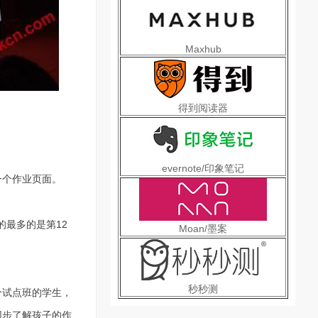
Maxhub
得到阅读器
evernote/印象笔记
一个作业页面。
最多的是第12
Moan/墨案
秒秒测
个试点班的学生，
同步了解孩子的作