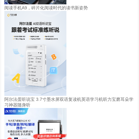
阅读手机A9，碎片化阅读时代的读书新姿势
阿尔法蛋听说宝 3.7寸墨水屏双语复读机英语学习机听力宝磨耳朵学
习神器随身听