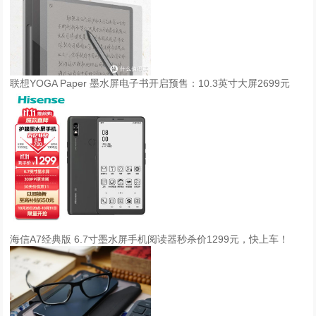
联想YOGA Paper 墨水屏电子书开启预售：10.3英寸大屏2699元
海信A7经典版 6.7寸墨水屏手机阅读器秒杀价1299元，快上车！