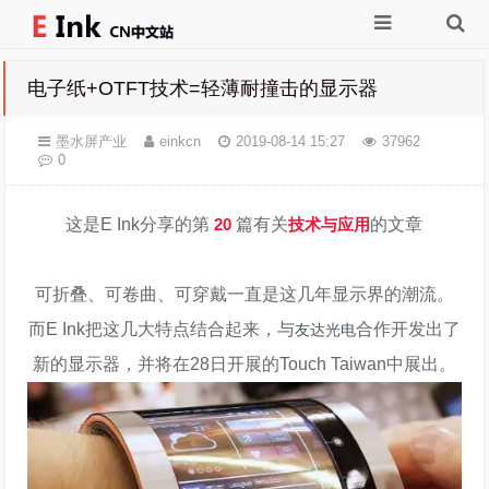
电子纸+OTFT技术=轻薄耐撞击的显示器
墨水屏产业
einkcn
2019-08-14 15:27
37962
0
这是E Ink分享的第
20
篇有关
技术与应用
的文章
可折叠、可卷曲、可穿戴一直是这几年显示界的潮流。
而E Ink把这几大特点结合起来，与
合作开发出了
友达光电
新的显示器，并将在28日开展的Touch Taiwan中展出。