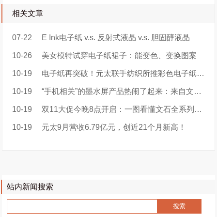
相关文章
07-22
E Ink电子纸 v.s. 反射式液晶 v.s. 胆固醇液晶
10-26
美女模特试穿电子纸裙子：能变色、变换图案
10-19
电子纸再突破！元太联手纺织所推彩色电子纸智慧服装e-MooDress衣墨
10-19
“手机相关”的墨水屏产品热闹了起来：来自文石，墨案，墨小家的新品
10-19
双11大促今晚8点开启：一图看懂文石全系列优惠攻略！
10-19
元太9月营收6.79亿元，创近21个月新高！
站内新闻搜索