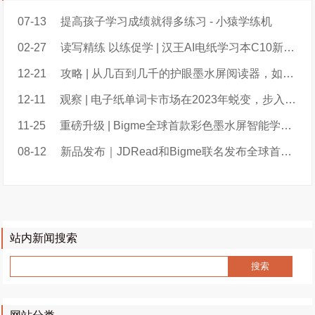
07-13
提高孩子学习成绩就得多练习 - 小猿学练机
02-27
读写精练 以练促学 | 汉王AI电纸学习本C10新品上市
12-21
攻略 | 从几百到几千的护眼墨水屏阅读器，如何给孩子选？
12-11
观察 | 电子纸单词卡市场在2023年蜕变，步入2.0阶段；百词斩超过喵喵机暂列第一
11-25
重磅升级 | Bigme全球首款彩色墨水屏智能学练本B2重磅升级新增大量实用功能
08-12
新品发布｜JDRead和Bigme联名发布全球首款彩色墨水屏智能学练本B2
站内新闻搜索