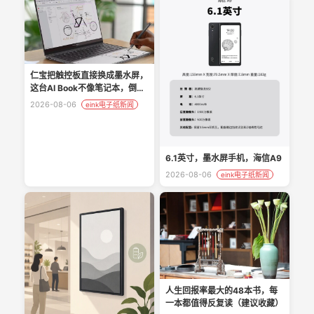
仁宝把触控板直接换成墨水屏，
这台AI Book不像笔记本，倒像
PC新物种真香
2026-08-06
eink电子纸新闻
6.1英寸，墨水屏手机，海信A9
2026-08-06
eink电子纸新闻
人生回报率最大的48本书，每
一本都值得反复读（建议收藏）