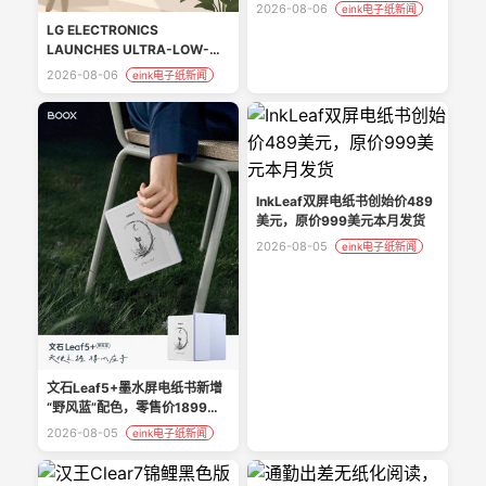
2026-08-06
eink电子纸新闻
LG ELECTRONICS
LAUNCHES ULTRA-LOW-
POWER ‘LG E-PAPER
2026-08-06
eink电子纸新闻
DISPLAY’ FOR COMMERCIAL
SPACES
InkLeaf双屏电纸书创始价489
美元，原价999美元本月发货
2026-08-05
eink电子纸新闻
文石Leaf5+墨水屏电纸书新增
“野风蓝”配色，零售价1899元 -
今日头条
2026-08-05
eink电子纸新闻