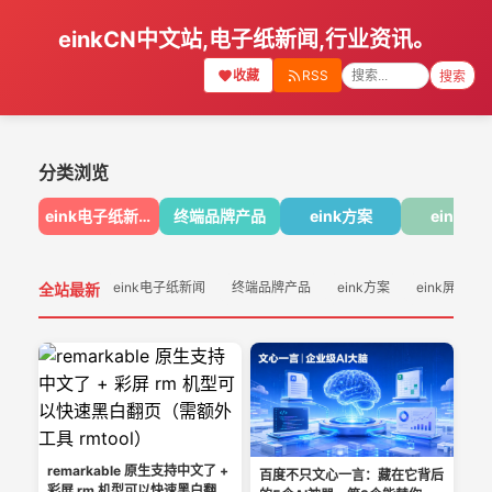
einkCN中文站,电子纸新闻,行业资讯。
收藏
RSS
搜索
分类浏览
eink电子纸新闻
终端品牌产品
eink方案
eink屏
eink电子纸新闻
终端品牌产品
eink方案
eink屏幕
全站最新
remarkable 原生支持中文了 +
百度不只文心一言：藏在它背后
彩屏 rm 机型可以快速黑白翻页