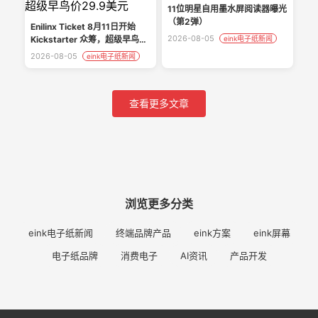
11位明星自用墨水屏阅读器曝光
（第2弹）
Enilinx Ticket 8月11日开始
2026-08-05
Kickstarter 众筹，超级早鸟价
eink电子纸新闻
29.9美元
2026-08-05
eink电子纸新闻
查看更多文章
浏览更多分类
eink电子纸新闻
终端品牌产品
eink方案
eink屏幕
电子纸品牌
消费电子
AI资讯
产品开发