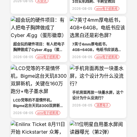
2026-08-05
AI资讯
3台实机线刷、卡刷全救回
2026-08-05
eink电子纸新闻
超会玩的硬件项目：有人把电子
7英寸4mm厚电纸书，
胸牌做成了Cyber Ægg（蛋形
4GB+64GB，电纸书应该选黑
徽章）
白还是彩色屏？
2026-08-05
2026-08-05
eink电子纸新闻
eink电子纸新闻
手机背面再放一块墨水屏，这个
设计为什么没流行？
LCD党等的不是情怀机，
2026-08-05
Bigme这台天玑8300双屏新
消费电子
机，关键在160万跑分+电子墨
2026-08-05
eink电子纸新闻
水屏