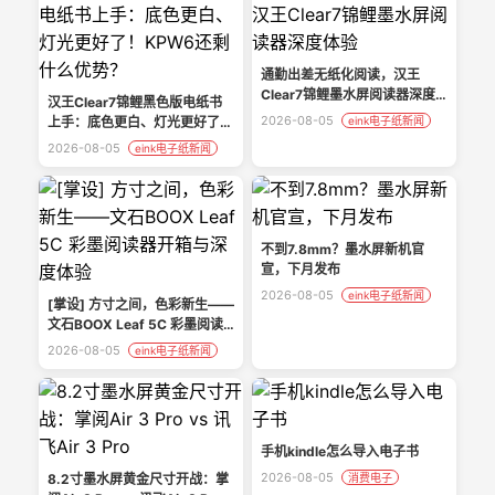
通勤出差无纸化阅读，汉王
Clear7锦鲤墨水屏阅读器深度
汉王Clear7锦鲤黑色版电纸书
体验
2026-08-05
上手：底色更白、灯光更好了！
eink电子纸新闻
KPW6还剩什么优势？
2026-08-05
eink电子纸新闻
不到7.8mm？墨水屏新机官
宣，下月发布
2026-08-05
eink电子纸新闻
[掌设] 方寸之间，色彩新生——
文石BOOX Leaf 5C 彩墨阅读
器开箱与深度体验
2026-08-05
eink电子纸新闻
手机kindle怎么导入电子书
2026-08-05
8.2寸墨水屏黄金尺寸开战：掌
消费电子