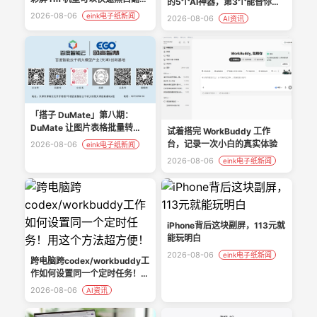
的5个AI神器，第3个能替你直
（需额外工具 rmtool）
播
2026-08-06
eink电子纸新闻
2026-08-06
AI资讯
「搭子 DuMate」第八期：
DuMate 让图片表格批量转
试着搭完 WorkBuddy 工作
Excel 零门槛
台，记录一次小白的真实体验
2026-08-06
eink电子纸新闻
2026-08-06
eink电子纸新闻
iPhone背后这块副屏，113元就
能玩明白
2026-08-06
eink电子纸新闻
跨电脑跨codex/workbuddy工
作如何设置同一个定时任务！用
这个方法超方便！
2026-08-06
AI资讯