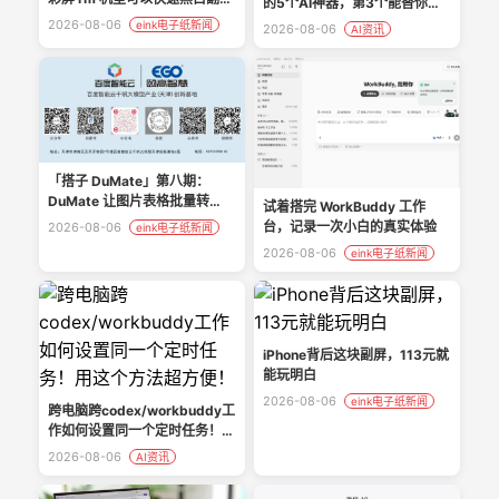
的5个AI神器，第3个能替你直
（需额外工具 rmtool）
播
2026-08-06
eink电子纸新闻
2026-08-06
AI资讯
「搭子 DuMate」第八期：
DuMate 让图片表格批量转
试着搭完 WorkBuddy 工作
Excel 零门槛
台，记录一次小白的真实体验
2026-08-06
eink电子纸新闻
2026-08-06
eink电子纸新闻
iPhone背后这块副屏，113元就
能玩明白
2026-08-06
eink电子纸新闻
跨电脑跨codex/workbuddy工
作如何设置同一个定时任务！用
这个方法超方便！
2026-08-06
AI资讯