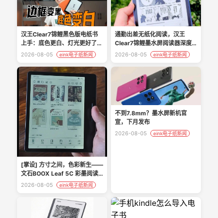
通勤出差无纸化阅读，汉王
汉王Clear7锦鲤黑色版电纸书
Clear7锦鲤墨水屏阅读器深度
上手：底色更白、灯光更好了！
体验
KPW6还剩什么优势？
2026-08-05
2026-08-05
eink电子纸新闻
eink电子纸新闻
不到7.8mm？墨水屏新机官
宣，下月发布
2026-08-05
eink电子纸新闻
[掌设] 方寸之间，色彩新生——
文石BOOX Leaf 5C 彩墨阅读
器开箱与深度体验
2026-08-05
eink电子纸新闻