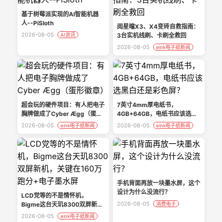
基于树莓派实现的AI智能机器
人--PiSloth
阅星曈X3、X4变砖自救指南：
2026-08-05
AI资讯
3台实机线刷、卡刷全救回
2026-08-05
eink电子纸新闻
超会玩的硬件项目：有人把电子
7英寸4mm厚电纸书，
胸牌做成了Cyber Ægg（蛋形
4GB+64GB，电纸书应该选黑
徽章）
白还是彩色屏？
2026-08-05
2026-08-05
eink电子纸新闻
eink电子纸新闻
手机背面再放一块墨水屏，这个
设计为什么没流行？
LCD党等的不是情怀机，
2026-08-05
Bigme这台天玑8300双屏新
消费电子
机，关键在160万跑分+电子墨
2026-08-05
eink电子纸新闻