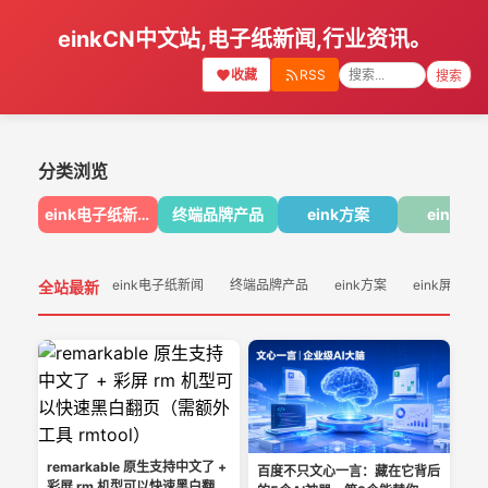
einkCN中文站,电子纸新闻,行业资讯。
收藏
RSS
搜索
分类浏览
eink电子纸新闻
终端品牌产品
eink方案
eink屏
eink电子纸新闻
终端品牌产品
eink方案
eink屏幕
全站最新
remarkable 原生支持中文了 +
百度不只文心一言：藏在它背后
彩屏 rm 机型可以快速黑白翻页