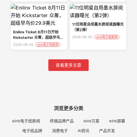
水屏
11位明星自用墨水屏阅读器曝光
（第2弹）
Enilinx Ticket 8月11日开始
2026-08-05
Kickstarter 众筹，超级早鸟价
eink电子纸新闻
29.9美元
2026-08-05
eink电子纸新闻
查看更多文章
浏览更多分类
eink电子纸新闻
终端品牌产品
eink方案
eink屏幕
电子纸品牌
消费电子
AI资讯
产品开发