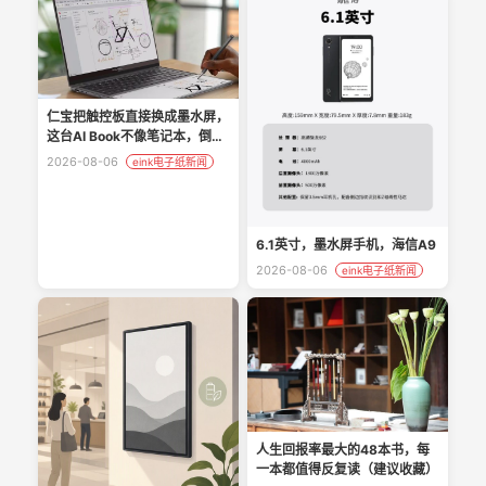
仁宝把触控板直接换成墨水屏，
这台AI Book不像笔记本，倒像
PC新物种真香
2026-08-06
eink电子纸新闻
6.1英寸，墨水屏手机，海信A9
2026-08-06
eink电子纸新闻
人生回报率最大的48本书，每
一本都值得反复读（建议收藏）