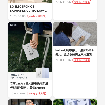
2026-08-06
eink电子纸新闻
LG ELECTRONICS
LAUNCHES ULTRA-LOW-
POWER ‘LG E-PAPER
2026-08-06
eink电子纸新闻
DISPLAY’ FOR COMMERCIAL
SPACES
InkLeaf双屏电纸书创始价489
美元，原价999美元本月发货
2026-08-05
eink电子纸新闻
文石Leaf5+墨水屏电纸书新增
“野风蓝”配色，零售价1899元 -
今日头条
2026-08-05
eink电子纸新闻