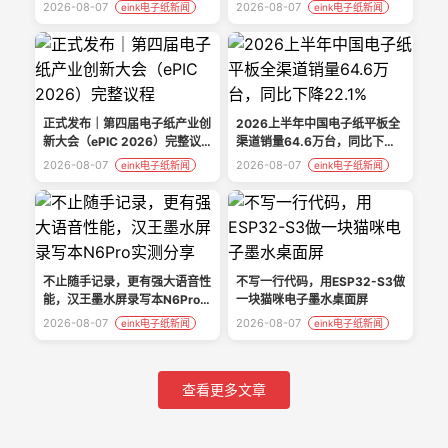
上线众筹
技有限公司
2026-08-07
2026-08-07
eink电子纸新闻
eink电子纸新闻
正式发布｜第四届电子纸产业创
2026上半年中国电子纸平板全
新大会（ePIC 2026）完整议
渠道销量64.6万台，同比下降
程
22.1%
2026-08-07
2026-08-07
eink电子纸新闻
eink电子纸新闻
不止随手记录，更有强大语音性
不写一行代码，用ESP32-S3做
能，汉王墨水屏录写本N6Pro实
一块猫咪电子墨水桌面屏
测分享
2026-08-07
2026-08-07
eink电子纸新闻
eink电子纸新闻
查看更多文章