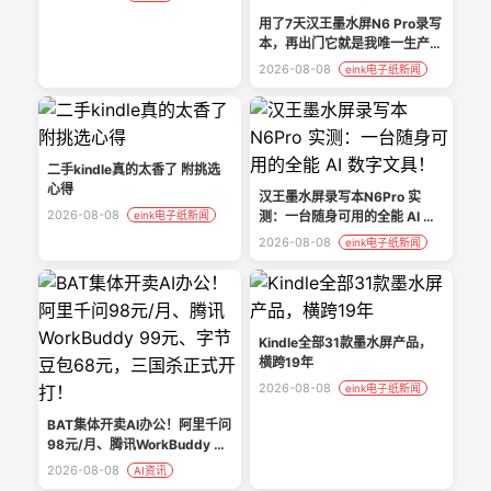
用了7天汉王墨水屏N6 Pro录写
本，再出门它就是我唯一生产力
搭子
2026-08-08
eink电子纸新闻
二手kindle真的太香了 附挑选
心得
汉王墨水屏录写本N6Pro 实
2026-08-08
eink电子纸新闻
测：一台随身可用的全能 AI 数
字文具！
2026-08-08
eink电子纸新闻
Kindle全部31款墨水屏产品，
横跨19年
2026-08-08
eink电子纸新闻
BAT集体开卖AI办公！阿里千问
98元/月、腾讯WorkBuddy 99
元、字节豆包68元，三国杀正
2026-08-08
AI资讯
式开打！