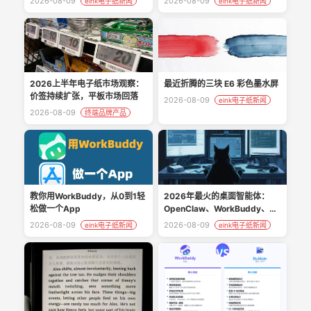
2026-08-09
2026-08-09
eink电子纸新闻
eink电子纸新闻
最近折腾的三块 E6 彩色墨水屏
2026上半年电子纸市场观察：
价签持续扩张，平板市场回落
2026-08-09
eink电子纸新闻
2026-08-09
终端品牌产品
2026年最火的桌面智能体：
教你用WorkBuddy，从0到1轻
OpenClaw、WorkBuddy、
松做一个App
Hermes看完知道该装哪个
2026-08-09
2026-08-09
eink电子纸新闻
eink电子纸新闻