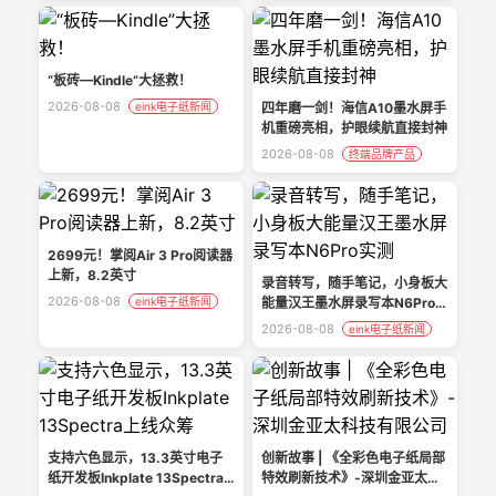
“板砖—Kindle”大拯救！
2026-08-08
eink电子纸新闻
四年磨一剑！海信A10墨水屏手
机重磅亮相，护眼续航直接封神
2026-08-08
终端品牌产品
2699元！掌阅Air 3 Pro阅读器
上新，8.2英寸
录音转写，随手笔记，小身板大
2026-08-08
eink电子纸新闻
能量汉王墨水屏录写本N6Pro实
测
2026-08-08
eink电子纸新闻
支持六色显示，13.3英寸电子
创新故事 | 《全彩色电子纸局部
纸开发板Inkplate 13Spectra
特效刷新技术》-深圳金亚太科