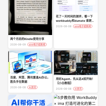
花了一天时间的测评，看一下
workbuddy和dumate 谁更能
打？
2026-08-08
eink电子纸新闻
两个月后的Kindle使用分享
2026-08-09
eink电子纸新闻
百度、阿里、腾讯重逢AI办公，
用好Agent，先从这4招开始！
胜负手在数据
【小白教程】
2026-08-08
AI资讯
2026-08-08
AI资讯