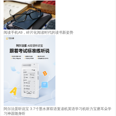
阅读手机A9，碎片化阅读时代的读书新姿势
阿尔法蛋听说宝 3.7寸墨水屏双语复读机英语学习机听力宝磨耳朵学
习神器随身听