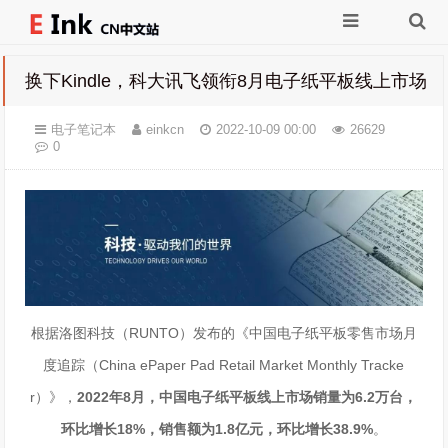
换下Kindle，科大讯飞领衔8月电子纸平板线上市场
电子笔记本
einkcn
2022-10-09 00:00
26629
0
根据洛图科技（
RUNTO
）发布的《中国电子纸平板零售市场月
度追踪（
China ePaper Pad Retail Market Monthly Tracke
r
）》，
2022
年
8
月，
中国电子纸平板线上市场销量为
6.2
万台，
环比增长
18%
，销售额为
1.8
亿元，环比增长
38.9%
。