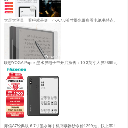
大屏大容量，看得就是爽：小米7.8英寸墨水屏多看电纸书特点。
联想YOGA Paper 墨水屏电子书开启预售：10.3英寸大屏2699元
海信A7经典版 6.7寸墨水屏手机阅读器秒杀价1299元，快上车！